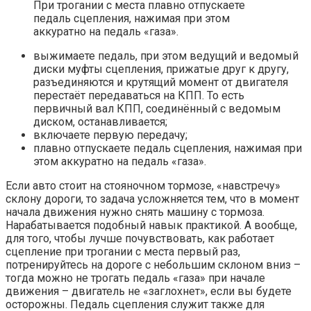
При трогании с места плавно отпускаете
педаль сцепления, нажимая при этом
аккуратно на педаль «газа».
выжимаете педаль, при этом ведущий и ведомый
диски муфты сцепления, прижатые друг к другу,
разъединяются и крутящий момент от двигателя
перестаёт передаваться на КПП. То есть
первичный вал КПП, соединённый с ведомым
диском, останавливается;
включаете первую передачу;
плавно отпускаете педаль сцепления, нажимая при
этом аккуратно на педаль «газа».
Если авто стоит на стояночном тормозе, «навстречу»
склону дороги, то задача усложняется тем, что в момент
начала движения нужно снять машину с тормоза.
Нарабатывается подобный навык практикой. А вообще,
для того, чтобы лучше почувствовать, как работает
сцепление при трогании с места первый раз,
потренируйтесь на дороге с небольшим склоном вниз –
тогда можно не трогать педаль «газа» при начале
движения – двигатель не «заглохнет», если вы будете
осторожны. Педаль сцепления служит также для