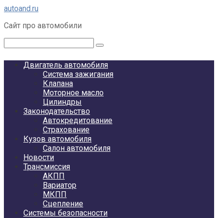
Перейти
autoand.ru
к
Сайт про автомобили
контенту
Поиск:
Двигатель автомобиля
Система зажигания
Клапана
Моторное масло
Цилиндры
Законодательство
Автокредитование
Страхование
Кузов автомобиля
Салон автомобиля
Новости
Трансмиссия
АКПП
Вариатор
МКПП
Сцепление
Системы безопасности