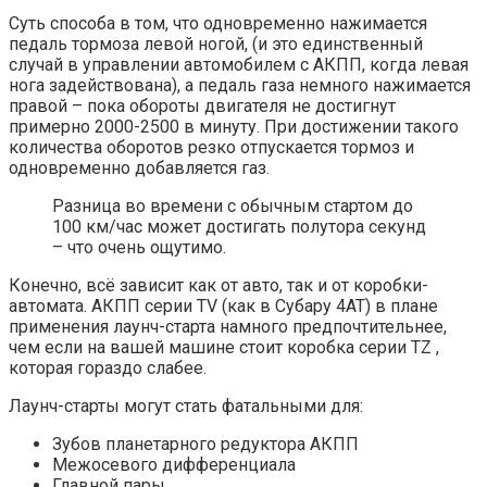
Суть способа в том, что одновременно нажимается
педаль тормоза левой ногой, (и это единственный
случай в управлении автомобилем с АКПП, когда левая
нога задействована), а педаль газа немного нажимается
правой – пока обороты двигателя не достигнут
примерно 2000-2500 в минуту. При достижении такого
количества оборотов резко отпускается тормоз и
одновременно добавляется газ.
Разница во времени с обычным стартом до
100 км/час может достигать полутора секунд
– что очень ощутимо.
Конечно, всё зависит как от авто, так и от коробки-
автомата. АКПП серии TV (как в Субару 4АТ) в плане
применения лаунч-старта намного предпочтительнее,
чем если на вашей машине стоит коробка серии TZ ,
которая гораздо слабее.
Лаунч-старты могут стать фатальными для:
Зубов планетарного редуктора АКПП
Межосевого дифференциала
Главной пары.