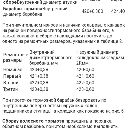
сборе
Внутренний диаметр втулки
Барабан тормоза
Внутренний
420+0,380
424,40
диаметр барабана
При значительном износе и наличии кольцевых канавок
на рабочей поверхности тормозного барабана его, а
также колодки в сборе с накладками проточить до
одного из ремонтных размеров, указанных в таблице 2.
Внутренний
Наружный диаметр
Ремонтные
диаметртормозного
колодокпо накладкам
размеры
барабана, мм
2Rмм
Номинал
420+0,38
420-0,60
Первый
421+0,38
421-0,60
Второй
422+0,38
422-0,60
Третий
423+0,38
423-0,60
При проточке тормозной барабан базировать по
внутренним поверхностям наружных колец
подшипников ступицы, а колодки как показано на рис. 5.
Сборку колесного тормоза
проводить в порядке,
обратном разборке, при этом необходимо выполнить