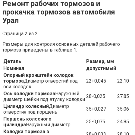
Ремонт рабочих тормозов и
прокачка тормозов автомобиля
Урал
Страница 2 из 2
Размеры для контроля основных деталей рабочего
тормоза приведены в таблице 1.
Деталь
Размер, мм
Номинал
допустимый
Опорный кронштейн колодок
тормоза
Диаметр отверстий под
22+0,045
22,10
оси колодок
Ось колодки тормоза
Наружный
28-0,025
27,85
диаметр шейки под втулку колодки
Цилиндр колесный
Диаметр
35+0,027
35,06
отверстия под поршень
Поршень колесного
35-0,075
34,85
цилиндра
Наружный диаметр
Колодка тормоза в
28+0,033
28,10