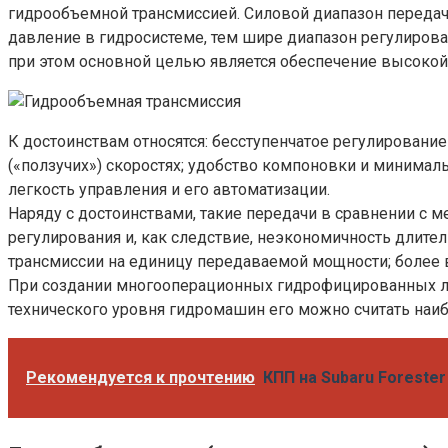
гидрообъемной трансмиссией. Силовой диапазон переда
давление в гидросистеме, тем шире диапазон регулиров
при этом основной целью является обеспечение высоко
К достоинствам относятся: бесступенчатое регулировани
(«ползучих») скоростях; удобство компоновки и минима
легкость управления и его автоматизации.
Наряду с достоинствами, такие передачи в сравнении с
регулирования и, как следствие, неэкономичность длит
трансмиссии на единицу передаваемой мощности; более 
При создании многооперационных гидрофицированных ле
технического уровня гидромашин его можно считать наи
Рекомендуется к прочтению
КПП на Subaru Forester