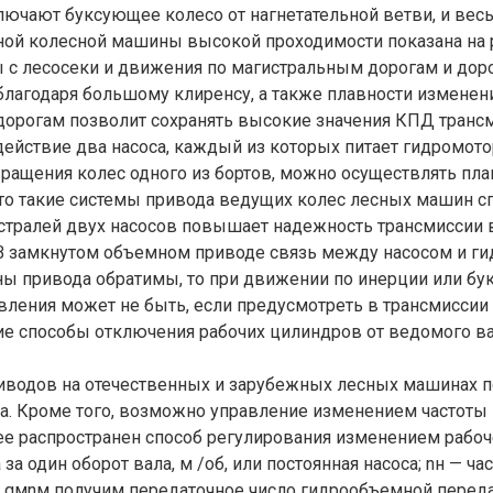
ючают буксующее колесо от нагнетательной ветви, и весь
 колесной машины высокой проходимости показана на рис
с лесосеки и движения по магистральным дорогам и дор
благодаря большому клиренсу, а также плавности изменен
орогам позволит сохранять высокие значения КПД трансм
 действие два насоса, каждый из которых питает гидромот
 вращения колес одного из бортов, можно осуществлять пл
т, что такие системы привода ведущих колес лесных маши
истралей двух насосов повышает надежность трансмиссии 
. В замкнутом объемном приводе связь между насосом и 
ны привода обратимы, то при движении по инерции или б
ления может не быть, если предусмотреть в трансмиссии
кие способы отключения рабочих цилиндров от ведомого в
иводов на отечественных и зарубежных лесных машинах п
а. Кроме того, возможно управление изменением частоты 
ее распространен способ регулирования изменением рабоче
 один оборот вала, м /об, или постоянная насоса; nн — ча
 qмnм получим передаточное число гидрообъемной передачи