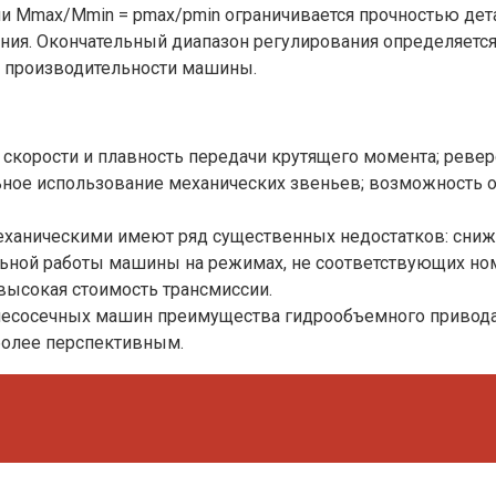
чи Mmax/Mmin = pmax/pmin ограничивается прочностью де
ания. Окончательный диапазон регулирования определяетс
й производительности машины.
е скорости и плавность передачи крутящего момента; реве
льное использование механических звеньев; возможность 
 механическими имеют ряд существенных недостатков: сни
ельной работы машины на режимах, не соответствующих н
высокая стоимость трансмиссии.
сосечных машин преимущества гидрообъемного привода на
более перспективным.