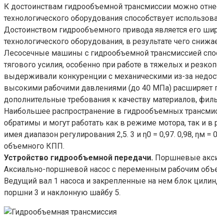
К достоинствам гидрообъемной трансмиссии можно отне
технологического оборудования способствует использова
Достоинством гидрообъемного привода является его широ
технологического оборудования, в результате чего снижа
Лесосечные машины с гидрообъемной трансмиссией спос
тягового усилия, особенно при работе в тяжелых и рез
выдерживали конкуренции с механическими из-за недост
высокими рабочими давлениями (до 40 МПа) расширяет п
дополнительные требования к качеству материалов, филь
Наибольшее распространение в гидрообъемных трансми
обратимы и могут работать как в режиме мотора, так и в
имея диапазон регулирования 2,5. 3 и η0 = 0,97. 0,98, η
объемного КПП.
Устройство гидрообъемной передачи.
Поршневые аксиа
Аксиально-поршневой насос с переменным рабочим объем
Ведущий вал 1 насоса и закрепленные на нем блок цили
поршни 3 и наклонную шайбу 5.