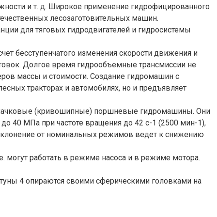
жности и т. д. Широкое применение гидрофицированного
отечественных лесозаготовительных машин.
анции для тяговых гидродвигателей и гидросистемы
чет бесступенчатого изменения скорости движения и
отовок. Долгое время гидрообъемные трансмиссии не
еров массы и стоимости. Создание гидромашин с
сных тракторах и автомобилях, но и предъявляет
улачковые (кривошипные) поршневые гидромашины. Они
о 40 МПа при частоте вращения до 42 с-1 (2500 мин-1),
х). Отклонение от номинальных режимов ведет к снижению
 могут работать в режиме насоса и в режиме мотора.
Шатуны 4 опираются своими сферическими головками на