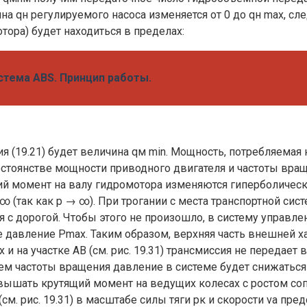
на qн регулируемого насоса изменяется от 0 до qн max, сл
тора) будет находиться в пределах:
стема ABS. Принцип работы.
(19.21) будет величина qм min. Мощность, потребляемая н
остоянстве мощности приводного двигателя и частоты вра
тящий момент на валу гидромотора изменяются гиперболичес
 (так как р → ∞). При трогании с места транспортной си
 с дорогой. Чтобы этого не произошло, в систему управл
 давление Pmax. Таким образом, верхняя часть внешней 
и на участке AB (см. рис. 19.31) трансмиссия не передает 
ем частоты вращения давление в системе будет снижаться
овышать крутящий момент на ведущих колесах с ростом 
(см. рис. 19.31) в масштабе силы тяги рк и скорости va 