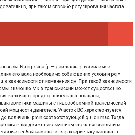
едовательно, при таком способе регулирования частота
асосом, Nн = pqнnн (р — давление, развиваемое
щения его вала необходимо соблюдение условия pq =
ки в зависимости от изменения qн. При такой зависимости
стемы значение Mк в трансмиссии может существенно
ения включают предохранительные клапаны,
характеристики машины с гидрообъемной трансмиссией
всей мощности двигателя. Участок BC характеризуется
 до величины pmin соответствующей qн=qн max. Тогда
сопротивления движению машины является основным
представляет собой внешнюю характеристику машины с