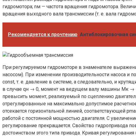
гидромотора; nм — частота вращения гидромотора. Величи
вращения выходного вала трансмиссии (т. е. вала гидромо
Рекомендуется к прочтению
Антиблокировочная си
При регулируемом гидромоторе в знаменателе выражения 
насосом). При изменении производительности насоса и п
const, т. е. давление в системе, а следовательно, и кру
в случае qн → 0, момент на ведущем валу машины Mк → ∞
превысить момент, реализуемый по сцеплению двигателя
отрегулированные на максимально допустимое расчетное
отсекается горизонтальной линией, соответствующей рmax 
работой с постоянной мощностью двигателя. С увеличени
регулирование прекращается. Свойство гидропривода п
достоинством этого типа привода. Кривая регулирования 