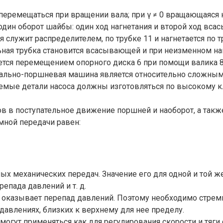
 перемещаться при вращении вала; при γ ≠ 0 вращающаяся 
дин оборот шайбы: один ход нагнетания и второй ход всас
служит распределителем, по трубке 11 и нагнетается по тр
льная трубка становится всасывающей и при неизменном н
тся перемещением опорного диска 6 при помощи валика 8
иально-поршневая машина является относительно сложным
мые детали насоса должны изготовляться по высокому кла
в в поступательное движение поршней и наоборот, а такж
ной передачи равен:
 механических передач. Значение его для одной и той же
репада давлений и т. д.
оказывает перепад давлений. Поэтому необходимо стреми
авлениях, близких к верхнему для нее пределу.
огут применяться как для регулирования скорости и тяги