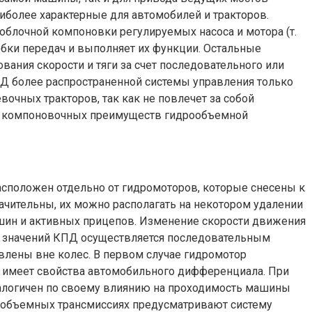
более характерные для автомобилей и тракторов.
ноблочной компоновки регулируемых насоса и мотора (т.
робки передач и выполняет их функции. Остальные
вания скорости и тяги за счет последовательного или
ПД более распространенной системы управления только
чных тракторов, так как не повлечет за собой
ре компоновочных преимуществ гидрообъемной
расположен отдельно от гидромоторов, которые снесены к
начительны, их можно располагать на некотором удалении
шин и активных прицепов. Изменение скорости движения
их значений КПД осуществляется последовательным
влены вне колес. В первом случае гидромотор
д имеет свойства автомобильного дифференциала. При
налогичен по своему влиянию на проходимость машины
рообъемных трансмиссиях предусматривают систему