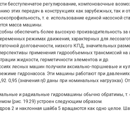
сти бесступенчатое регулирование, компоновочные возмо
нию этих передач в конструкциях как зарубежных, так и 
копрофильность, т. е. использование единой насосной ст
ется масса машины.
обны обеспечить более высокую производительность за с
копеременных режимах движения, характерных для лесозаг
аточной долговечности, низкого КПД, значительных разм
ерспективы применения гидрообъемных трансмиссий на ле
трации жидкости, герметичности элементов и др.
ссиях лесных машин получили аксиально-поршневые и к
 режиме гидронасоса. Эти машины работают при давлениях д
м = 0,92. 0,95 (значения η0 даны при номинальных нагрузка
льные и радиальные гидромашины обычно обратимы, т. е.
ом (рис. 19.29) устроен следующим образом.
ндров 2 и наклонная шайба 5 вращаются как одно целое. 