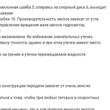
наклонная шайба 5, опираясь на опорный диск 6, вынудит
ывания.
убке 10. Производительность насоса зависит от угла
аправлении вращения вала насоса гидромотор
.
 механизмом. Во избежание значительных утечек
ссу точности, однако и при этом утечки имеют место.
е на трение и утечки перемещаемой жидкости
 конструкции передачи зависит от очень многих
ться к тому, чтобы при любых тяговых и скоростных
 самой машины, так и для привода ведущих мостов