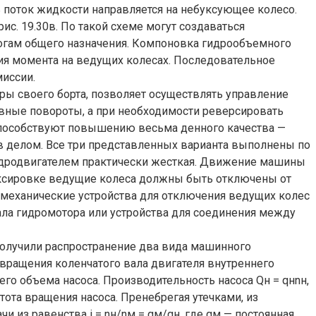
 поток жидкости направляется на небуксующее колесо.
. 19.30в. По такой схеме могут создаваться
огам общего назначения. Компоновка гидрообъемного
ия момента на ведущих колесах. Последовательное
иссии.
оры своего борта, позволяет осуществлять управление
авные повороты, а при необходимости реверсировать
н способствуют повышению весьма денного качества —
в делом. Все три представленных варианта выполнены по
гидродвигателем практически жесткая. Движение машины
уксировке ведущие колеса должны быть отключены от
 механические устройства для отключения ведущих колес
ала гидромотора или устройства для соединения между
олучили распространение два вида машинного
вращения коленчатого вала двигателя внутреннего
го объема насоса. Производительность насоса Qн = qнnн,
стота вращения насоса. Пренебрегая утечками, из
 из равенства i = nн/nм = qм/qн, где qм — постоянная