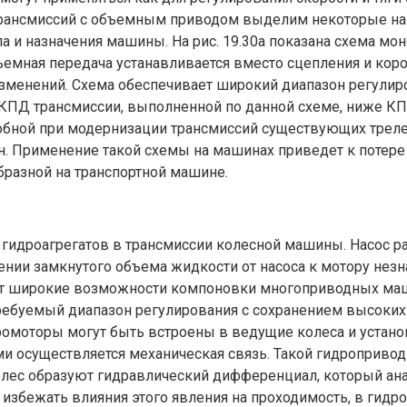
рансмиссий с объемным приводом выделим некоторые наи
а и назначения машины. На рис. 19.30а показана схема мо
объемная передача устанавливается вместо сцепления и ко
изменений. Схема обеспечивает широкий диапазон регулиро
 КПД трансмиссии, выполненной по данной схеме, ниже К
бной при модернизации трансмиссий существующих трелево
н. Применение такой схемы на машинах приведет к поте
бразной на транспортной машине.
я гидроагрегатов в трансмиссии колесной машины. Насос 
щении замкнутого объема жидкости от насоса к мотору нез
дает широкие возможности компоновки многоприводных ма
а требуемый диапазон регулирования с сохранением высок
омоторы могут быть встроены в ведущие колеса и устано
ми осуществляется механическая связь. Такой гидроприво
колес образуют гидравлический дифференциал, который а
избежать влияния этого явления на проходимость, в гид