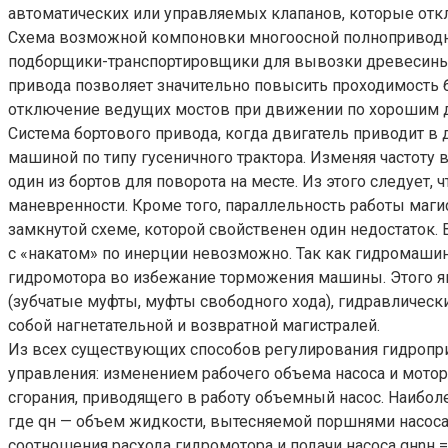
автоматических или управляемых клапанов, которые откл
Схема возможной компоновки многоосной полноприводной
подборщики-транспортировщики для вывозки древесины 
привода позволяет значительно повысить проходимость 
отключение ведущих мостов при движении по хорошим д
Система бортового привода, когда двигатель приводит в
машиной по типу гусеничного трактора. Изменяя частоту
один из бортов для поворота на месте. Из этого следуе
маневренности. Кроме того, параллельность работы маг
замкнутой схеме, которой свойственен один недостаток
с «накатом» по инерции невозможно. Так как гидромаши
гидромотора во избежание торможения машины. Этого яв
(зубчатые муфты, муфты свободного хода), гидравличес
собой нагнетательной и возвратной магистралей.
Из всех существующих способов регулирования гидропр
управления: изменением рабочего объема насоса и мотор
сгорания, приводящего в работу объемный насос. Наибол
где qн — объем жидкости, вытесняемой поршнями насоса за
соотношения расхода гидромотора и подачи насоса qнnн =