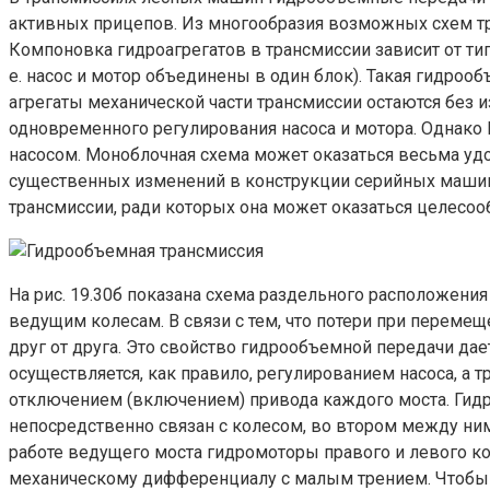
активных прицепов. Из многообразия возможных схем т
Компоновка гидроагрегатов в трансмиссии зависит от тип
е. насос и мотор объединены в один блок). Такая гидро
агрегаты механической части трансмиссии остаются без 
одновременного регулирования насоса и мотора. Однако
насосом. Моноблочная схема может оказаться весьма удо
существенных изменений в конструкции серийных маши
трансмиссии, ради которых она может оказаться целесоо
На рис. 19.30б показана схема раздельного расположени
ведущим колесам. В связи с тем, что потери при переме
друг от друга. Это свойство гидрообъемной передачи 
осуществляется, как правило, регулированием насоса, 
отключением (включением) привода каждого моста. Гидр
непосредственно связан с колесом, во втором между ни
работе ведущего моста гидромоторы правого и левого 
механическому дифференциалу с малым трением. Чтобы 