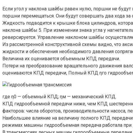
Если угол у наклона шайбы равен нулю, поршни не будут
поршни перемещаться. Они будут совершать два хода за о
Жидкость подводится к крышке блока цилиндров, которая 
наклона шайбы 5. При изменении знака угла у нагнетате
реверсируется. Управление наклоном шайбы осуществляе
Из рассмотренной конструктивной схемы видно, что акс
жидкости и обеспечения необходимого давления сопрягае
Величина их оценивается объемным КПД передачи.
Потери на преобразование вращательного движения вало
оцениваются КПД передачи, Полный КПД ηго гидрообъем
где η0 — объемный КПД; ηм — механический КПД.
КПД гидрообъемной передачи ниже, чем КПД шестеренных
факторов: числа оборотов, производительности насоса, пе
Наибольшее влияние на величину полного КПД передачи 
режимах машины гидрообъемная передача работала при д
В трансмиссиях лесных машин гидрообъемные передачи м