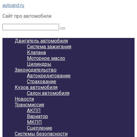
Перейти
autoand.ru
к
Сайт про автомобили
контенту
Поиск:
Двигатель автомобиля
Система зажигания
Клапана
Моторное масло
Цилиндры
Законодательство
Автокредитование
Страхование
Кузов автомобиля
Салон автомобиля
Новости
Трансмиссия
АКПП
Вариатор
МКПП
Сцепление
Системы безопасности