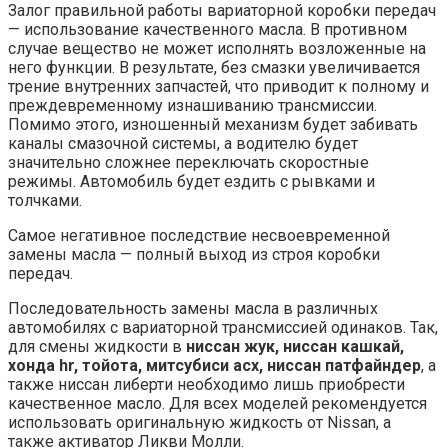
Залог правильной работы вариаторной коробки передач
— использование качественного масла. В противном
случае вещество не может исполнять возложенные на
него функции. В результате, без смазки увеличивается
трение внутренних запчастей, что приводит к полному и
преждевременному изнашиванию трансмиссии.
Помимо этого, изношенный механизм будет забивать
каналы смазочной системы, а водителю будет
значительно сложнее переключать скоростные
режимы. Автомобиль будет ездить с рывками и
толчками.
Самое негативное последствие несвоевременной
замены масла — полный выход из строя коробки
передач.
Последовательность замены масла в различных
автомобилях с вариаторной трансмиссией одинаков. Так,
для смены жидкости в
ниссан жук, ниссан кашкай,
хонда hr, тойота, митсубиси асх, ниссан патфайндер
, а
также ниссан либерти необходимо лишь приобрести
качественное масло. Для всех моделей рекомендуется
использовать оригинальную жидкость от Nissan, а
также активатор Ликви Молли.