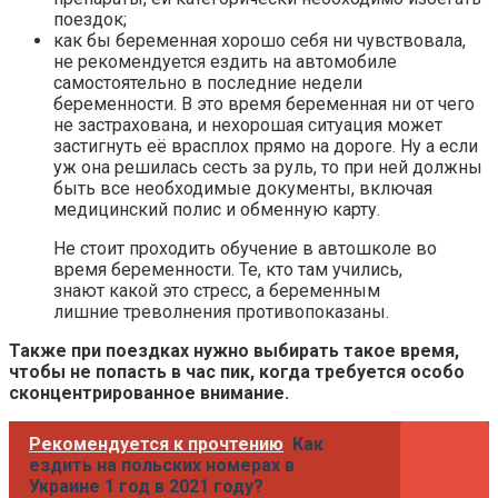
поездок;
как бы беременная хорошо себя ни чувствовала,
не рекомендуется ездить на автомобиле
самостоятельно в последние недели
беременности. В это время беременная ни от чего
не застрахована, и нехорошая ситуация может
застигнуть её врасплох прямо на дороге. Ну а если
уж она решилась сесть за руль, то при ней должны
быть все необходимые документы, включая
медицинский полис и обменную карту.
Не стоит проходить обучение в автошколе во
время беременности. Те, кто там учились,
знают какой это стресс, а беременным
лишние треволнения противопоказаны.
Также при поездках нужно выбирать такое время,
чтобы не попасть в час пик, когда требуется особо
сконцентрированное внимание.
Рекомендуется к прочтению
Как
ездить на польских номерах в
Украине 1 год в 2021 году?