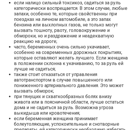
если налицо сильный токсикоз, садиться за руль
категорически воспрещается. В этом случае, любые
запахи, особенно те, которые свойственны при
поездках на личном автомобиле, а это запах
бензина или выхлопных газов, не только могут
вызвать тошноту, рвоту, головокружение и
обмороки, но и раздражение и неадекватную
реакцию на дороге;
часто, беременных очень сильно укачивает,
особенно на современных дорожных покрытиях,
которые оставляют желать лучшего. Если женщина
в положении склонна к укачиванию, то за руль ей
лучше не садиться;
также стоит отказаться от управления
автотранспортом в случае повышенного или
пониженного артериального давления. Это может
вызвать обморок;
при тянущих и схваткообразных болях внизу
живота или в поясничной области, лучше остаться
дома и не садиться за руль. Возможна угроза
выкидыша или кровотечения;
если беременная женщина принимает
болеутоляющие, успокоительные и снотворные
препараты, ей категорически необходимо избегать