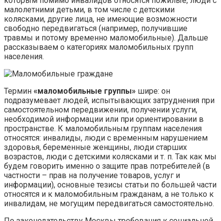
которым помимо инвалидов относятся пожилые, люди с
малолетними детьми, в том числе с детскими
колясками, другие лица, не имеющие возможности
свободно передвигаться (например, получившие
травмы и потому временно маломобильные). Дальше
рассказываем о категориях маломобильных групп
населения.
Термин
«маломобильные группы»
шире: он
подразумевает людей, испытывающих затруднения при
самостоятельном передвижении, получении услуги,
необходимой информации или при ориентировании в
пространстве. К маломобильным группам населения
относятся: инвалиды, люди с временным нарушением
здоровья, беременные женщины, люди старших
возрастов, люди с детскими колясками и т. п. Так как мы
будем говорить именно о защите прав потребителей (в
частности – прав на получение товаров, услуг и
информации), основные тезисы статьи по большей части
относятся и к маломобильным гражданам, а не только к
инвалидам, не могущим передвигаться самостоятельно.
По законодательству Москвы требования к социальной