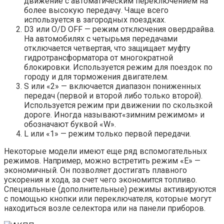
движение с автоматическим переключением на
более высокую передачу. Чаще всего
используется в загородных поездках.
D3 или O/D OFF — режим отключения овердрайва.
На автомобилях с четырьмя передачами
отключается четвертая, что защищает муфту
гидротрансформатора от многократной
блокировки. Используется режим для поездок по
городу и для торможения двигателем.
S или «2» — включается диапазон пониженных
передач (первой и второй либо только второй).
Используется режим при движении по скользкой
дороге. Иногда называют«зимним режимом» и
обозначают буквой «W».
L или «1» — режим только первой передачи.
Некоторые модели имеют еще ряд вспомогательных
режимов. Например, можно встретить режим «E» —
экономичный. Он позволяет достигать плавного
ускорения и хода, за счет чего экономится топливо.
Специальные (дополнительные) режимы активируются
с помощью кнопки или переключателя, которые могут
находиться возле селектора или на панели приборов.