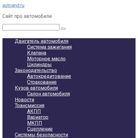
Перейти
autoand.ru
к
Сайт про автомобили
контенту
Поиск:
Двигатель автомобиля
Система зажигания
Клапана
Моторное масло
Цилиндры
Законодательство
Автокредитование
Страхование
Кузов автомобиля
Салон автомобиля
Новости
Трансмиссия
АКПП
Вариатор
МКПП
Сцепление
Системы безопасности