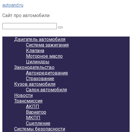
Перейти
autoand.ru
к
Сайт про автомобили
контенту
Поиск:
Двигатель автомобиля
Система зажигания
Клапана
Моторное масло
Цилиндры
Законодательство
Автокредитование
Страхование
Кузов автомобиля
Салон автомобиля
Новости
Трансмиссия
АКПП
Вариатор
МКПП
Сцепление
Системы безопасности