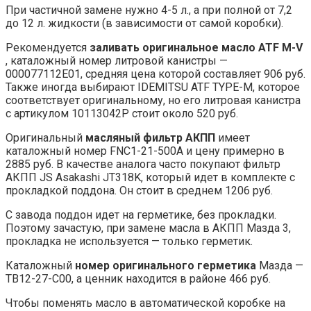
При частичной замене нужно 4-5 л., а при полной от 7,2
до 12 л. жидкости (в зависимости от самой коробки).
Рекомендуется
заливать оригинальное масло ATF M-V
, каталожный номер литровой канистры —
000077112E01, средняя цена которой составляет 906 руб.
Также иногда выбирают IDEMITSU ATF TYPE-M, которое
соответствует оригинальному, но его литровая канистра
с артикулом 10113042P стоит около 520 руб.
Оригинальный
масляный фильтр АКПП
имеет
каталожный номер FNC1-21-500A и цену примерно в
2885 руб. В качестве аналога часто покупают фильтр
АКПП JS Asakashi JT318K, который идет в комплекте с
прокладкой поддона. Он стоит в среднем 1206 руб.
С завода поддон идет на герметике, без прокладки.
Поэтому зачастую, при замене масла в АКПП Мазда 3,
прокладка не используется — только герметик.
Каталожный
номер оригинального герметика
Мазда —
TB12-27-C00, а ценник находится в районе 466 руб.
Чтобы поменять масло в автоматической коробке на