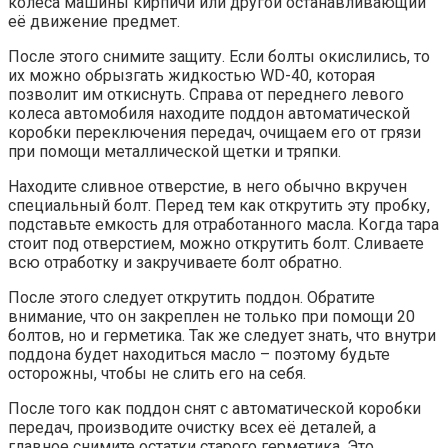
колеса машины кирпичи или другой останавливающий
её движение предмет.
После этого снимите защиту. Если болты окислились, то
их можно обрызгать жидкостью WD-40, которая
позволит им откиснуть. Справа от переднего левого
колеса автомобиля находите поддон автоматической
коробки переключения передач, очищаем его от грязи
при помощи металлической щетки и тряпки.
Находите сливное отверстие, в него обычно вкручен
специальный болт. Перед тем как открутить эту пробку,
подставьте емкость для отработанного масла. Когда тара
стоит под отверстием, можно открутить болт. Сливаете
всю отработку и закручиваете болт обратно.
После этого следует открутить поддон. Обратите
внимание, что он закреплен не только при помощи 20
болтов, но и герметика. Так же следует знать, что внутри
поддона будет находиться масло – поэтому будьте
осторожны, чтобы не слить его на себя.
После того как поддон снят с автоматической коробки
передач, производите очистку всех её деталей, а
главное снимите остатки старого герметика. Это