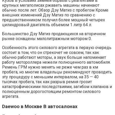
Кузов В условиях зимней борьбы с реагентами в
крупных мегаполисах ржаветь машины начинают
обычно после лет. Обзор Дэу Матиз с пробегом Кроме
внешних изменений Дэу Матиз по сравнению с
предшественником получил более мощный четырех
цилиндровый двигатель объемом 1 литр 64 л.
Большинство Дэу Матиз продающихся на вторичном
рынке оснащены малолитражным мотором 0.
Особенность этого силового агрегата в первую очередь
состоит в том, что он стрекочет не совсем, так как
обычно работают моторы, а звук больше напоминает
работу мотороллера нежели полноценного автомобиля.
Ремень ГРМ нужно менять не реже чем раз в км
пробега, но многие владельцы рекомендуют проводить
эту процедуру с меньшим интервалом, на 35 — 40
тысячах пробега, так как разрыв ремня грозит
катастрофическими последствиями, загибом клапанов и
полноценным дорогостоящим ремонтом силового
агрегата.
Daewoo в Москве В автосалонах