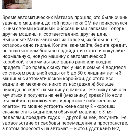
Время автоматических Матизов прошло, это были очень
удачные машинки, до той поры пока GM не прикоснулся
к ним своими кривыми, обоссанными лапками. Теперь
другие машины и, соответственно, другие цены.
Выбросьте Матиз-автомат из головы, их больше нет,
осталось одно гнильё. Копите, занимайте, берите кредит,
не знаю что вам больше подойдет из этого и покупайте
нормальную, новую машину с автоматической
коробкой, к этому вы все-равно рано или поздно
придёте. Про права, скажу так: у нас в семье 4 водителя
со стажем реальной езды от 5 до 30 с лишним лет и 3
машины с автоматической коробкой, до этого все
ездили на механике, никто из нас (даже я) больше
никогда не сядет на машину с палкой… Не вижу смысла
мучиться и получать на неё (механику) права? Но если
вы любите приключения, и дорожите собственным
опытом, то можно устроить жене сразу 2 «хороша»:
сначала стать водителем обычной машины с 3-мя
педалями, поездить годок — другой на ней, получить 1-е
удовольствие от свободы перемещения в пространстве,
а потом пересесть на автомат — и это будет кайф №2,