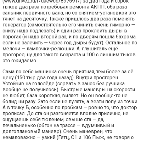
(www.drive2.ru/r/daewoo/897691/) за два года и сорок
тыков два раза потребовал ремонта АКПП, оба раза
сальник первичного вала, но со снятием-установкой это
тянет на десяточку. Также пришлось два раза поменять
генератор (самостоятельно его чинить очень гиморно —
снизу надо подлезать) и один раз проклеить дыры в
порогах (и надо второй раз, и по дверям пошла бахрома,
если не залечить — через год дыры будут). Остальное по
мелочи — лампочки-релюшки. А, глушитель ещё
прогорел, ну для такого возраста и 100 с лишним тыков
это ожидаемо.
Сама по себе машинка очень приятная, тем более за её
цену (150 тыр два года назад). Внутри просторен.
Устойчив на гололёде (сорвать в занос без ручника
вообще не получилось). Быстрые маневры на скорости
не любит, база короткая, виляет. Но он вообще-то не
болид ни разу. Зато если не пулять, а везти попу из точки
А в точку Б, особенно по пробкам — ровно то, что доктор
прописал. До ста он разгоняется вполне прилично, не
ощущаешь себя тюленем, свыше ста — да,
печальненько (обгон на трассе — вдумчивый и
долгоплановый маневр). Очень маневрен, что
немаловажно — узкий (Гетц, С1 и 106 Пыж, не говоря о