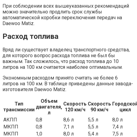
При соблюдении всех вышеуказанных рекомендаций
можно значительно продлить срок службы
автоматической коробки переключения передач на
Daewoo Matiz.
Расход топлива
Вряд ли существует владелец транспортного средства,
для которого вопрос расхода топлива не был бы
важным. Так сложилось, что расход топлива до 10
литров на 100 км считается наиболее оптимальным.
Экономным расходом принято считать не более 6
литров на 100 км. В таблице приведены данные завода-
изготовителя Daewoo Matiz.
Объем
Тип
Скорость
Скорость
Городско
двигателя,
трансмиссии
120 км/ч
90 км/ч
цикл
л
АКПП
0,8
8,6 л
5,5 л
8,0 л
МКПП
0,8
7,1 л
5,5 л
7,4 л
МКПП
1,0
8,0 л
5,4 л
7,5 л