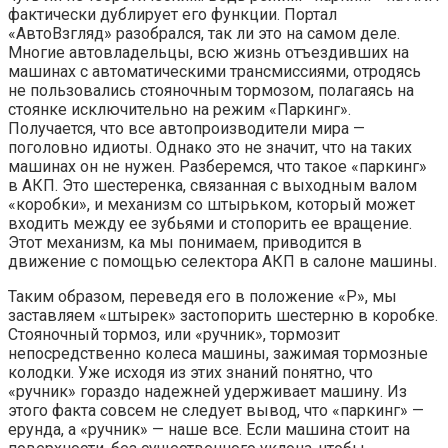
фактически дублирует его функции. Портал
«АвтоВзгляд» разобрался, так ли это на самом деле.
Многие автовладельцы, всю жизнь отъездивших на
машинах с автоматическими трансмиссиями, отродясь
не пользовались стояночным тормозом, полагаясь на
стоянке исключительно на режим «Паркинг».
Получается, что все автопроизводители мира —
поголовно идиоты. Однако это не значит, что на таких
машинах он не нужен. Разберемся, что такое «паркинг»
в АКП. Это шестеренка, связанная с выходным валом
«коробки», и механизм со штырьком, который может
входить между ее зубьями и стопорить ее вращение.
Этот механизм, ка мы понимаем, приводится в
движение с помощью селектора АКП в салоне машины.
Таким образом, переведя его в положение «Р», мы
заставляем «штырек» застопорить шестерню в коробке.
Стояночный тормоз, или «ручник», тормозит
непосредственно колеса машины, зажимая тормозные
колодки. Уже исходя из этих знаний понятно, что
«ручник» гораздо надежней удерживает машину. Из
этого факта совсем не следует вывод, что «паркинг» —
ерунда, а «ручник» — наше все. Если машина стоит на