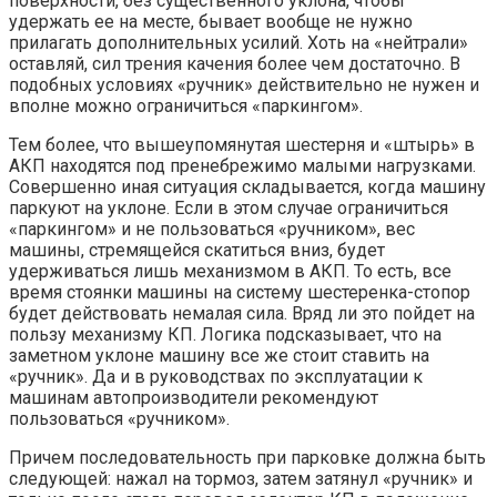
поверхности, без существенного уклона, чтобы
удержать ее на месте, бывает вообще не нужно
прилагать дополнительных усилий. Хоть на «нейтрали»
оставляй, сил трения качения более чем достаточно. В
подобных условиях «ручник» действительно не нужен и
вполне можно ограничиться «паркингом».
Тем более, что вышеупомянутая шестерня и «штырь» в
АКП находятся под пренебрежимо малыми нагрузками.
Совершенно иная ситуация складывается, когда машину
паркуют на уклоне. Если в этом случае ограничиться
«паркингом» и не пользоваться «ручником», вес
машины, стремящейся скатиться вниз, будет
удерживаться лишь механизмом в АКП. То есть, все
время стоянки машины на систему шестеренка-стопор
будет действовать немалая сила. Вряд ли это пойдет на
пользу механизму КП. Логика подсказывает, что на
заметном уклоне машину все же стоит ставить на
«ручник». Да и в руководствах по эксплуатации к
машинам автопроизводители рекомендуют
пользоваться «ручником».
Причем последовательность при парковке должна быть
следующей: нажал на тормоз, затем затянул «ручник» и