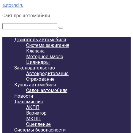
Перейти
autoand.ru
к
Сайт про автомобили
контенту
Поиск:
Двигатель автомобиля
Система зажигания
Клапана
Моторное масло
Цилиндры
Законодательство
Автокредитование
Страхование
Кузов автомобиля
Салон автомобиля
Новости
Трансмиссия
АКПП
Вариатор
МКПП
Сцепление
Системы безопасности