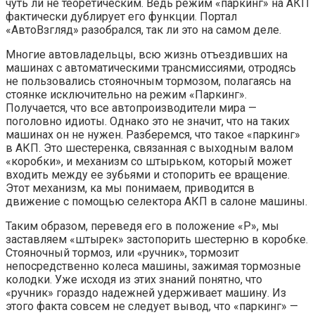
чуть ли не теоретическим. Ведь режим «паркинг» на АКП
фактически дублирует его функции. Портал
«АвтоВзгляд» разобрался, так ли это на самом деле.
Многие автовладельцы, всю жизнь отъездивших на
машинах с автоматическими трансмиссиями, отродясь
не пользовались стояночным тормозом, полагаясь на
стоянке исключительно на режим «Паркинг».
Получается, что все автопроизводители мира —
поголовно идиоты. Однако это не значит, что на таких
машинах он не нужен. Разберемся, что такое «паркинг»
в АКП. Это шестеренка, связанная с выходным валом
«коробки», и механизм со штырьком, который может
входить между ее зубьями и стопорить ее вращение.
Этот механизм, ка мы понимаем, приводится в
движение с помощью селектора АКП в салоне машины.
Таким образом, переведя его в положение «Р», мы
заставляем «штырек» застопорить шестерню в коробке.
Стояночный тормоз, или «ручник», тормозит
непосредственно колеса машины, зажимая тормозные
колодки. Уже исходя из этих знаний понятно, что
«ручник» гораздо надежней удерживает машину. Из
этого факта совсем не следует вывод, что «паркинг» —