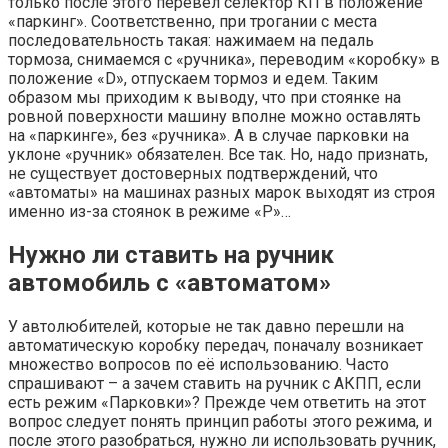
только после этого перевел селектор КП в положение
«паркинг». Соответственно, при трогании с места
последовательность такая: нажимаем на педаль
тормоза, снимаемся с «ручника», переводим «коробку» в
положение «D», отпускаем тормоз и едем. Таким
образом мы приходим к выводу, что при стоянке на
ровной поверхности машину вполне можно оставлять
на «паркинге», без «ручника». А в случае парковки на
уклоне «ручник» обязателен. Все так. Но, надо признать,
не существует достоверных подтверждений, что
«автоматы» на машинах разных марок выходят из строя
именно из-за стоянок в режиме «Р»…
Нужно ли ставить на ручник
автомобиль с «автоматом»
У автолюбителей, которые не так давно перешли на
автоматическую коробку передач, поначалу возникает
множество вопросов по её использованию. Часто
спрашивают – а зачем ставить на ручник с АКПП, если
есть режим «Парковки»? Прежде чем ответить на этот
вопрос следует понять принцип работы этого режима, и
после этого разобраться, нужно ли использовать ручник,