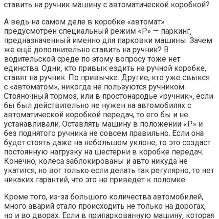
ставить на ручник машину с автоматической коробкой?
А ведь на самом деле в коробке «автомат»
предусмотрен специальный режим «Р» — паркинг,
предназначенный именно для парковки машины. Зачем
же ещё дополнительно ставить на ручник? В
водительской среде по этому вопросу тоже нет
единства. Одни, кто привык ездить на ручной коробке,
ставят на ручник. По привычке. Другие, кто уже свыкся
с «автоматом», никогда не пользуются ручником.
Стояночный тормоз, или в простонародье «ручник», если
бы был действительно не нужен на автомобилях с
автоматической коробкой передач, то его бы и не
устанавливали. Оставлять машину в положении «Р» и
без поднятого ручника не совсем правильно. Если она
будет стоять даже на небольшом уклоне, то это создаст
постоянную нагрузку на шестерни в коробке передач.
Конечно, колёса заблокированы и авто никуда не
укатится, но вот только если делать так регулярно, то нет
никаких гарантий, что это не приведёт к поломке.
Кроме того, из-за большого количества автомобилей,
много аварий стало происходить не только на дорогах,
но и во дворах. Если в припаркованную машину, которая