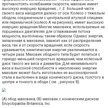
противостоять колебаниям скорости, маховик имеет
высокую инерцию вращения;
, т. Е.
большей части
своего веса находится далеко от оси. Колесо с тяжелым
ободом, соединенным с центральной втулкой спицами
или перемычкой (колесо А на рисунке), имеет высокую
инерцию вращения.Многие маховики, используемые на
поршневых двигателях для сглаживания потока
мощности, выполнены таким образом. Однако энергия,
запасенная в маховике, зависит как от распределения
веса, так и от скорости вращения; если скорость
удваивается, кинетическая энергия увеличивается в
четыре раза. Маховик ободного типа будет лопаться с
гораздо меньшей скоростью вращения, чем колесный
диск такого же веса и диаметра. Для минимального
веса и высокой способности к накоплению энергии
маховик может быть изготовлен из высокопрочной
стали и выполнен в виде конического диска, толстого в
центре и тонкого в ободе (
см.
, рисунок B).
(A) обод маховика; (B) маховик с коническим диском
Encyclopædia Britannica, Inc.