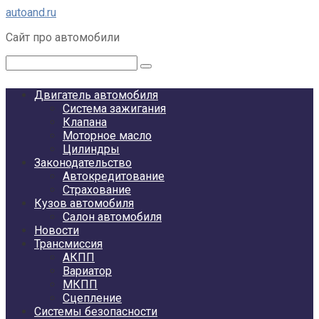
Перейти
autoand.ru
к
Сайт про автомобили
контенту
Поиск:
Двигатель автомобиля
Система зажигания
Клапана
Моторное масло
Цилиндры
Законодательство
Автокредитование
Страхование
Кузов автомобиля
Салон автомобиля
Новости
Трансмиссия
АКПП
Вариатор
МКПП
Сцепление
Системы безопасности