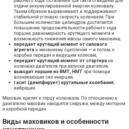
рабочего хода. Остальные три такта отведены для
отдачи аккумулированной энергии коленвалу.
Таким образом выравнивают и поддерживают
стабильной угловую скорость коленвала. При
большем количестве цилиндров достигается
повышение продолжительности рабочего хода
поршня, равномерность крутящего момента и
возможность снижения массы самого маховика;
передает крутящий момент от силового
агрегата
к механизму сцепления — и потом, к
коробке передач и ведущим колесам;
передает крутящий момент от стартера
на
коленвал двигателя при запуске двигателя;
выводит поршни из ВМТ, НМТ
при помощи
возникающих сил инерции;
гасит (демпфирует) крутильные колебания
,
вибрации.
Маховик крепят к торцу коленвала. По отношению к
двигателю маховик находится снаружи, между мотором
и коробкой передач.
Виды маховиков и особенности