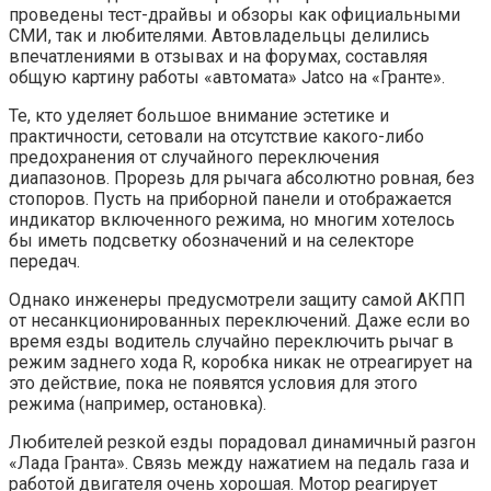
проведены тест-драйвы и обзоры как официальными
СМИ, так и любителями. Автовладельцы делились
впечатлениями в отзывах и на форумах, составляя
общую картину работы «автомата» Jatco на «Гранте».
Те, кто уделяет большое внимание эстетике и
практичности, сетовали на отсутствие какого-либо
предохранения от случайного переключения
диапазонов. Прорезь для рычага абсолютно ровная, без
стопоров. Пусть на приборной панели и отображается
индикатор включенного режима, но многим хотелось
бы иметь подсветку обозначений и на селекторе
передач.
Однако инженеры предусмотрели защиту самой АКПП
от несанкционированных переключений. Даже если во
время езды водитель случайно переключить рычаг в
режим заднего хода R, коробка никак не отреагирует на
это действие, пока не появятся условия для этого
режима (например, остановка).
Любителей резкой езды порадовал динамичный разгон
«Лада Гранта». Связь между нажатием на педаль газа и
работой двигателя очень хорошая. Мотор реагирует