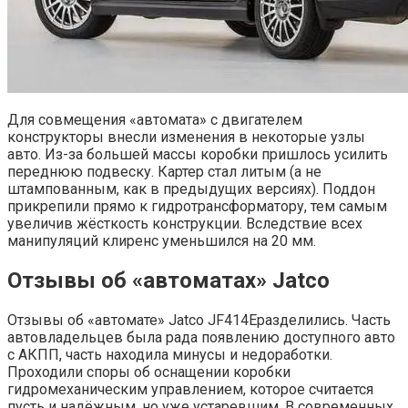
Для совмещения «автомата» с двигателем
конструкторы внесли изменения в некоторые узлы
авто. Из-за большей массы коробки пришлось усилить
переднюю подвеску. Картер стал литым (а не
штампованным, как в предыдущих версиях). Поддон
прикрепили прямо к гидротрансформатору, тем самым
увеличив жёсткость конструкции. Вследствие всех
манипуляций клиренс уменьшился на 20 мм.
Отзывы об «автоматах» Jatco
Отзывы об «автомате» Jatco JF414Eразделились. Часть
автовладельцев была рада появлению доступного авто
с АКПП, часть находила минусы и недоработки.
Проходили споры об оснащении коробки
гидромеханическим управлением, которое считается
пусть и надёжным, но уже устаревшим. В современных