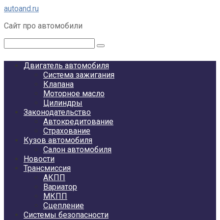
Перейти
autoand.ru
к
Сайт про автомобили
контенту
Поиск:
Двигатель автомобиля
Система зажигания
Клапана
Моторное масло
Цилиндры
Законодательство
Автокредитование
Страхование
Кузов автомобиля
Салон автомобиля
Новости
Трансмиссия
АКПП
Вариатор
МКПП
Сцепление
Системы безопасности