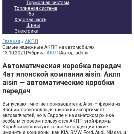
Тормозная система
Топливная система
Гбо
Ходовая часть
Шины
Электрика
Главная
»
АКПП
Самые надежные АКПП на автомобилях
13.10.2021
Рубрика:
АКПП
Автор:
admin
Автоматическая коробка передач
4ат японской компании aisin. Акпп
aisin — автоматические коробки
передач
Выпускают многие производители. Aisin – фирма из
Японии, производящая широкий ассортимент
автозапчастей, но в Европе и на азиатском рынке
особым спросом пользуются АКПП этой фирмы.
Коробки используют в своей продукции такие
именитые концерны, как KIA, BMW, Ford, Audi, Nissan, и