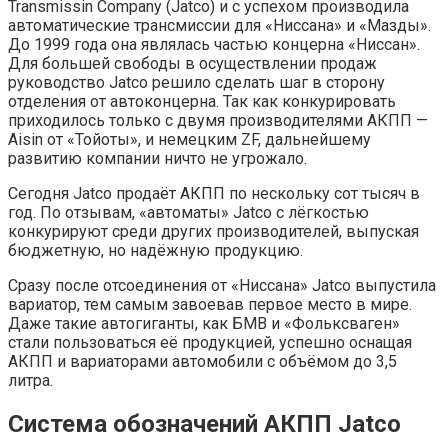
Transmissin Company (Jatco) и с успехом производила
автоматические трансмиссии для «Ниссана» и «Мазды».
До 1999 года она являлась частью концерна «Ниссан».
Для большей свободы в осуществлении продаж
руководство Jatco решило сделать шаг в сторону
отделения от автоконцерна. Так как конкурировать
приходилось только с двумя производителями АКПП —
Aisin от «Тойоты», и немецким ZF, дальнейшему
развитию компании ничто не угрожало.
Сегодня Jatco продаёт АКПП по нескольку сот тысяч в
год. По отзывам, «автоматы» Jatco с лёгкостью
конкурируют среди других производителей, выпуская
бюджетную, но надёжную продукцию.
Сразу после отсоединения от «Ниссана» Jatco выпустила
вариатор, тем самым завоевав первое место в мире.
Даже такие автогиганты, как БМВ и «Фольксваген»
стали пользоваться её продукцией, успешно оснащая
АКПП и вариаторами автомобили с объёмом до 3,5
литра.
Система обозначений АКПП Jatco