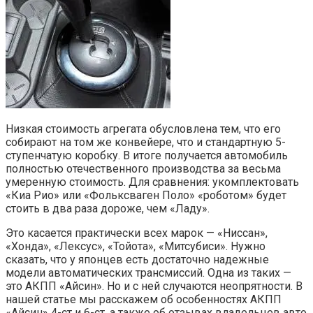
Низкая стоимость агрегата обусловлена тем, что его
собирают на том же конвейере, что и стандартную 5-
ступенчатую коробку. В итоге получается автомобиль
полностью отечественного производства за весьма
умеренную стоимость. Для сравнения: укомплектовать
«Киа Рио» или «Фольксваген Поло» «роботом» будет
стоить в два раза дороже, чем «Ладу».
Это касается практически всех марок — «Ниссан»,
«Хонда», «Лексус», «Тойота», «Митсубиси». Нужно
сказать, что у японцев есть достаточно надежные
модели автоматических трансмиссий. Одна из таких —
это АКПП «Айсин». Но и с ней случаются неопрятности. В
нашей статье мы расскажем об особенностях АКПП
«Айсин» 4-ст и 6-ст, а также об отзывах владельцев авто