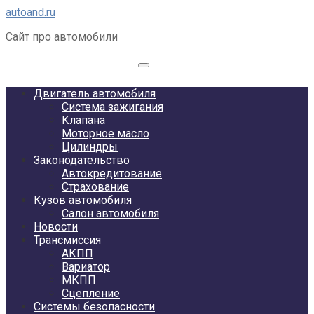
Перейти
autoand.ru
к
Сайт про автомобили
контенту
Поиск:
Двигатель автомобиля
Система зажигания
Клапана
Моторное масло
Цилиндры
Законодательство
Автокредитование
Страхование
Кузов автомобиля
Салон автомобиля
Новости
Трансмиссия
АКПП
Вариатор
МКПП
Сцепление
Системы безопасности