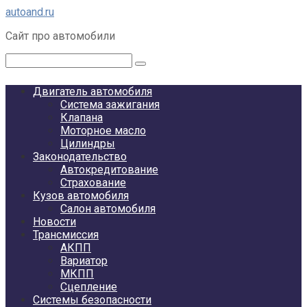
Перейти
autoand.ru
к
Сайт про автомобили
контенту
Поиск:
Двигатель автомобиля
Система зажигания
Клапана
Моторное масло
Цилиндры
Законодательство
Автокредитование
Страхование
Кузов автомобиля
Салон автомобиля
Новости
Трансмиссия
АКПП
Вариатор
МКПП
Сцепление
Системы безопасности