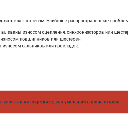
т двигателя к колесам. Наиболее распространенные пробл
 вызваны износом сцепления, синхронизаторов или шесте
износом подшипников или шестерен.
 износом сальников или прокладок.
 отказать в автокредите, как уменьшить шанс отказа