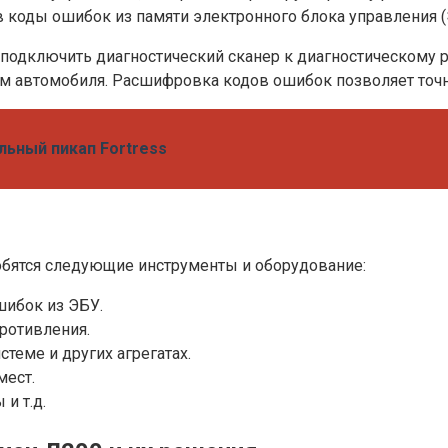
в коды ошибок из памяти электронного блока управления (
одключить диагностический сканер к диагностическому р
м автомобиля. Расшифровка кодов ошибок позволяет точн
льный пикап Fortress
и
обятся следующие инструменты и оборудование:
шибок из ЭБУ.
ротивления.
теме и других агрегатах.
мест.
и т.д.