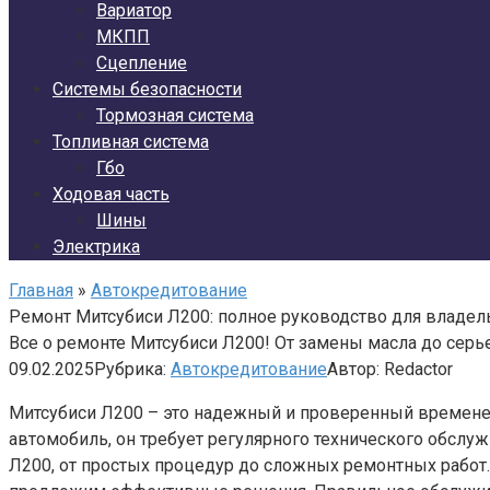
Вариатор
МКПП
Сцепление
Системы безопасности
Тормозная система
Топливная система
Гбо
Ходовая часть
Шины
Электрика
Главная
»
Автокредитование
Ремонт Митсубиси Л200: полное руководство для владе
Все о ремонте Митсубиси Л200! От замены масла до серь
09.02.2025
Рубрика:
Автокредитование
Автор:
Redactor
Митсубиси Л200 – это надежный и проверенный временем
автомобиль, он требует регулярного технического обслуж
Л200, от простых процедур до сложных ремонтных работ