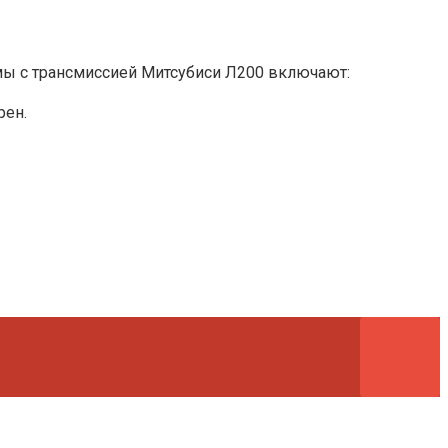
емы с трансмиссией Митсубиси Л200 включают:
рен.