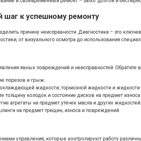
ние и своевременный ремонт – залог долгой и беспереб
й шаг к успешному ремонту
еделить причину неисправности. Диагностика – это ключев
остики, от визуального осмотра до использования специа
ыявления явных повреждений и неисправностей. Обратите
ие порезов и грыж.
, охлаждающей жидкости, тормозной жидкости и жидкости 
е толщину колодок и состояние дисков на предмет износа
гие агрегаты на предмет утечек масла и других жидкостей
ланги на предмет трещин, износа и повреждений.
ами управления, которые контролируют работу различных