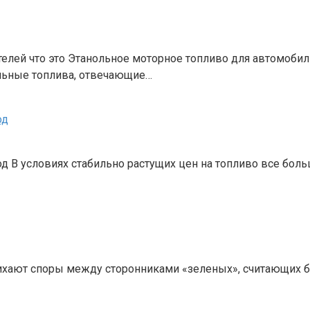
елей что это Этанольное моторное топливо для автомобил
льные топлива, отвечающие…
од
од В условиях стабильно растущих цен на топливо все бо
 утихают споры между сторонниками «зеленых», считающи