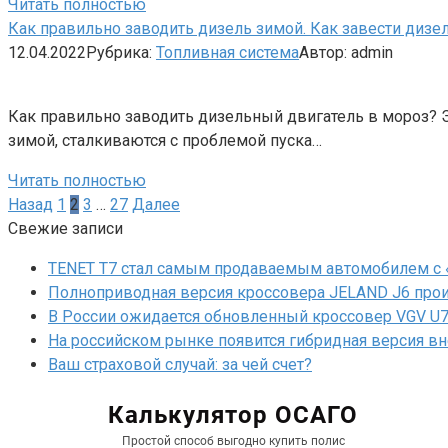
Читать полностью
Как правильно заводить дизель зимой. Как завести дизе
12.04.2022
Рубрика:
Топливная система
Автор:
admin
Как правильно заводить дизельный двигатель в мороз? Э
зимой, сталкиваются с проблемой пуска…
Читать полностью
Пагинация
Назад
1
2
3
…
27
Далее
записей
Свежие записи
TENET T7 стал самым продаваемым автомобилем с 
Полноприводная версия кроссовера JELAND J6 прои
В России ожидается обновленный кроссовер VGV U7
На российском рынке появится гибридная версия в
Ваш страховой случай: за чей счет?