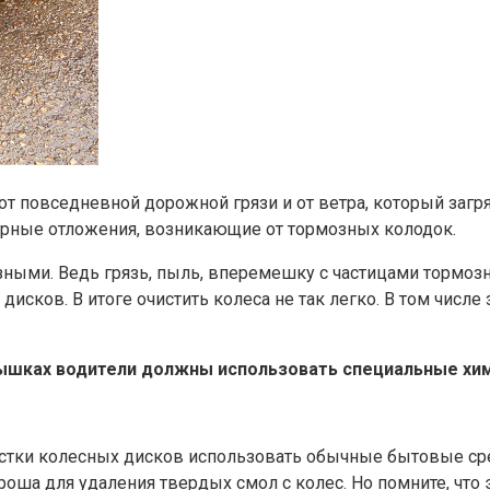
 от повседневной дорожной грязи и от ветра, который загр
ерные отложения, возникающие от тормозных колодок.
язными. Ведь грязь, пыль, вперемешку с частицами тормоз
исков. В итоге очистить колеса не так легко. В том числе
рышках водители должны использовать специальные хи
стки колесных дисков использовать обычные бытовые сред
роша для удаления твердых смол с колес. Но помните, что 