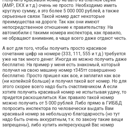
(АМР, ЕКХ и т.д.) очень не просто. Необходимо иметь
круглую сумму, а это более 5 000 000 рублей, а также
серьезные связи. Такой номер даст некоторые
преимущества на дороге. Так как они имеют
непосредственное отношение к правительству. На
автомобили с такими номера инспектора, как правило,
не обращают внимание, а чаще всего даже отдают честь.
А вот для того, чтобы получить просто красивое
сочетание цифр на номере (333, 111, 555 и т.д.) требуется
уже на так много денег. Иногда их можно получить даже
бесплатно. На пример у меня есть знакомый, который
получил на свою машину номер т345тт совершенно
бесплатно. Просто пришел как все, и заплатил как все
(ни копейкой больше) и получил такой вот номер. Но для
этого скорее всего надо быть счастливчиком. А если
хотите получить красивый номер не испытывая удачу, то
придется раскошелиться. Как правило такой номер
можно получить от 5 000 рублей. Либо прямо в ГИББД
попросить инспектора по человечески выдать Вам
красивый номер за небольшую благодарность (но тут
надо быть очень аккуратным, т.к. по закону такие вещи
запрещены), либо купить интересующий Вас номер