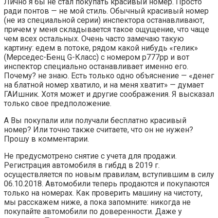
Лично я бы не стал покупать красивый номер. Просто
ради понтов — не мой стиль. Обычный красивый номер
(не из специальной серии) инспектора останавливают,
причем у меня складывается такое ощущение, что чаще
чем всех остальных. Очень часто замечаю такую
картину: едем в потоке, рядом какой нибудь «гелик»
(Мерседес-Бенц G-Класс) с номером р777рр и вот
инспектор специально останавливает именно его.
Почему? не знаю. Есть только одно объяснение — «денег
на блатной номер хватило, и на меня хватит» — думает
ГАИшник. Хотя может и другие соображения. Я высказал
только свое предположение.
А Вы покупали или получали бесплатно красивый
номер? Или точно также считаете, что он не нужен?
Прошу в комментарии.
Не предусмотрено снятие с учета для продажи.
Регистрация автомобиля в гибдд в 2019 г.
осуществляется по новым правилам, вступившим в силу
06.10.2018. Автомобили теперь продаются и покупаются
только на номерах. Как проверить машину на чистоту,
мы расскажем ниже, а пока запомните: никогда не
покупайте автомобили по доверенности. Даже у