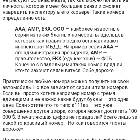
не рискуют останавливать, так как можно попасть на
личность, которая имеет большие связи и сможет
навредить инспектору в его карьере. Такие номера
определенно есть.
ААА, АМР, ЕКХ, ООО
— наиболее известные
серии из таких блатных номеров, владельцев
которых как правило редко останавливают
инспектора ГИБДД. Например серия
ААА
—
это администрация президента,
АМР
—
правительство,
ЕКХ
(еду как хочу) — ФСБ.
Конечно с владельцами таких номер вряд ли
кто-то захочет связываться. Себе дороже.
Практически любые номера можно получить на свой
автомобиль. Но все зависит от серии и типа номеров.
Если вы просто хотите например номер с тремя
единицами и не важно какие будут буквы — это одна
цена. Если хотите что-то типо а111аа — это уже
совершенно другая цифра, которая может достигать 100
000 $. Впечатляющая цифра не правда ли? Всего лишь за
какой то красивый номер… Но как говорится «понты
дороже».
Получить красивый номер на авто из блатной серии