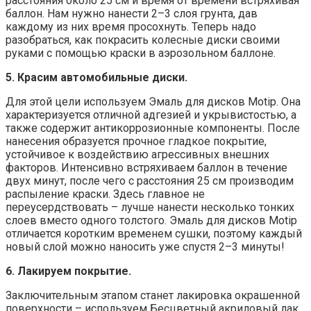
расстояния около 25 см и время от времени встряхивая
баллон. Нам нужно нанести 2–3 слоя грунта, дав
каждому из них время просохнуть. Теперь надо
разобраться, как покрасить колесные диски своими
руками с помощью краски в аэрозольном баллоне.
5. Красим автомобильные диски.
Для этой цели используем Эмаль для дисков Motip. Она
характеризуется отличной адгезией и укрывистостью, а
также содержит антикоррозионные компоненты. После
нанесения образуется прочное гладкое покрытие,
устойчивое к воздействию агрессивных внешних
факторов. Интенсивно встряхиваем баллон в течение
двух минут, после чего с расстояния 25 см производим
распыление краски. Здесь главное не
переусердствовать – лучше нанести несколько тонких
слоев вместо одного толстого. Эмаль для дисков Motip
отличается коротким временем сушки, поэтому каждый
новый слой можно наносить уже спустя 2–3 минуты!
6. Лакируем покрытие.
Заключительным этапом станет лакировка окрашенной
поверхности – используем Бесцветный акриловый лак