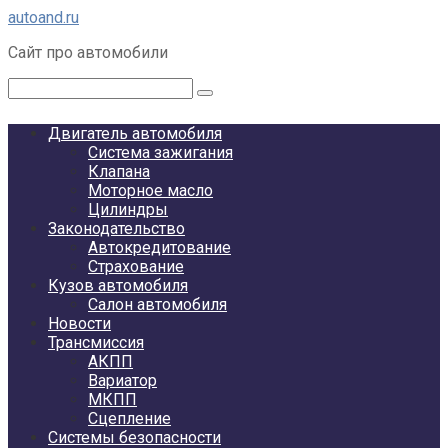
Перейти
autoand.ru
к
Сайт про автомобили
контенту
Поиск:
Двигатель автомобиля
Система зажигания
Клапана
Моторное масло
Цилиндры
Законодательство
Автокредитование
Страхование
Кузов автомобиля
Салон автомобиля
Новости
Трансмиссия
АКПП
Вариатор
МКПП
Сцепление
Системы безопасности