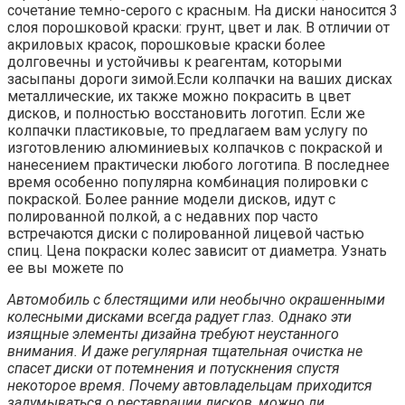
сочетание темно-серого с красным. На диски наносится 3
слоя порошковой краски: грунт, цвет и лак. В отличии от
акриловых красок, порошковые краски более
долговечны и устойчивы к реагентам, которыми
засыпаны дороги зимой.Если колпачки на ваших дисках
металлические, их также можно покрасить в цвет
дисков, и полностью восстановить логотип. Если же
колпачки пластиковые, то предлагаем вам услугу по
изготовлению алюминиевых колпачков с покраской и
нанесением практически любого логотипа. В последнее
время особенно популярна комбинация полировки с
покраской. Более ранние модели дисков, идут с
полированной полкой, а с недавних пор часто
встречаются диски с полированной лицевой частью
спиц. Цена покраски колес зависит от диаметра. Узнать
ее вы можете по
Автомобиль с блестящими или необычно окрашенными
колесными дисками всегда радует глаз. Однако эти
изящные элементы дизайна требуют неустанного
внимания. И даже регулярная тщательная очистка не
спасет диски от потемнения и потускнения спустя
некоторое время. Почему автовладельцам приходится
задумываться о реставрации дисков, можно ли