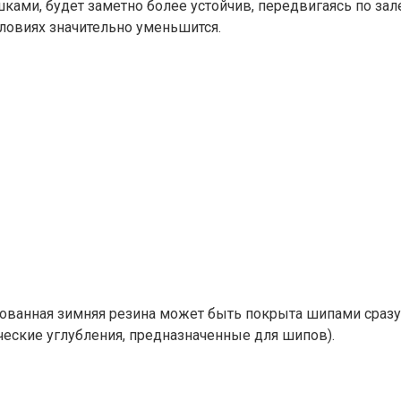
ми, будет заметно более устойчив, передвигаясь по за
словиях значительно уменьшится.
ипованная зимняя резина может быть покрыта шипами сра
ческие углубления, предназначенные для шипов).