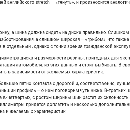
ей английского stretch — «тянуть», и произносится аналоги
рину, а шина должна сидеть на диске правильно. Слишком 
азбортирования, а слишком широкая – «грибом», что такж
 в отдельный , однако с точки зрения гражданской эксплу
иаметра диска и размерности резины, пригодных для эксп
атации автомобиля: из этих данных и стоит выбирать. В 
ить в зависимости от желаемых характеристик.
ольшее пятно контакта с дорогой и, соответственно, лучш
ьший профиль – о нем поговорим чуть ниже. В-третьих,
 а в-четвертых, с ростом ширины шин растет их склонност
миллиметры придется доплатить и несколько дополнительн
на и желаемых характеристик.