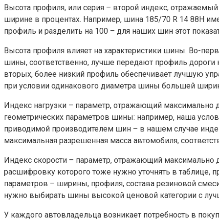
Высота профиля, или серия – второй индекс, отражаемый
ширине в процентах. Например, шина 185/70 R 14 88H и
профиль и разделить на 100 – для наших шин этот показа
Высота профиля влияет на характеристики шины. Во-пер
шины, соответственно, лучше передают профиль дороги н
вторых, более низкий профиль обеспечивает лучшую упра
при условии одинакового диаметра шины большей ширин
Индекс нагрузки – параметр, отражающий максимально д
геометрических параметров шины: например, наша условн
приводимой производителем шин – в нашем случае индек
максимальная разрешенная масса автомобиля, соответст
Индекс скорости – параметр, отражающий максимально д
расшифровку которого тоже нужно уточнять в таблице, 
параметров – ширины, профиля, состава резиновой смеси
нужно выбирать шины высокой ценовой категории с луч
У каждого автовладельца возникает потребность в покупк