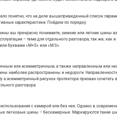
стало понятно, что на деле вышеприведенный список парам
тивные характеристики. Пойдем по порядку.
зины вы прекрасно понимаете, зимние или летние шины в
плуатации – тема для отдельного разговора, так же, как 
или буквами «M+S» или «M.S».
тричным или асимметричным, а также направленным или 
шины наиболее распространены и недороги. Направленност
Ну а асимметричный рисунок протектора призван сочетать 
льного разговора.
использования с камерой или без нее. Однако в совреме
ые легковые шины – бескамерные. Маркируются такие шин