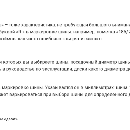
та» – тоже характеристика, не требующая большого внима
буквой «R » в маркировке шины: например, пометка «185/70
ймов, как часто ошибочно говорят и считают.
 для которых вы выбираете шины: посадочный диаметр шин
 в руководстве по эксплуатации, диски какого диаметра 
аркировке шины. Указывается он в миллиметрах: шина 18
ожет варьироваться при выборе шины для определенного д
ьно сделать