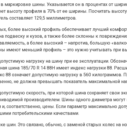
 в маркировке шины. Указывается он в процентах от шири
меет высоту профиля в 70% от ее ширины. Посчитать высо
тель составляет 129,5 миллиметров.
вых, более высокий профиль обеспечивает лучший комфор
а подвеску и кузов, а также более склонны к повреждени
вляемость, а более высокий – напротив, большую «валкос
ы имеют меньший профиль – это нужно учитывать при вы
опустимую нагрузку на шину при ее эксплуатации. Обозна
ая шина 185/70 R 14 88H имеет индекс нагрузки 88. Рас
с 88 означает допустимую нагрузку в 560 килограммов. П
венно, не должна превышать показатель максимальной наг
опустимую скорость, при которой шина сохраняет свои эк
приводимой производителем. Шины одного диаметра могут 
 и, соответственно, цены. Если параметр максимально доп
шими потребительскими качествами.
е шин. Это связано, обычно, с заменой старых колес на н