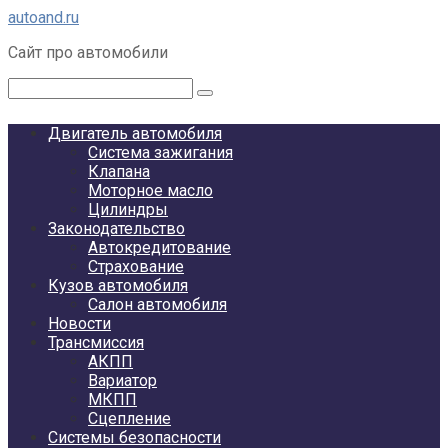
Перейти
autoand.ru
к
Сайт про автомобили
контенту
Поиск:
Двигатель автомобиля
Система зажигания
Клапана
Моторное масло
Цилиндры
Законодательство
Автокредитование
Страхование
Кузов автомобиля
Салон автомобиля
Новости
Трансмиссия
АКПП
Вариатор
МКПП
Сцепление
Системы безопасности