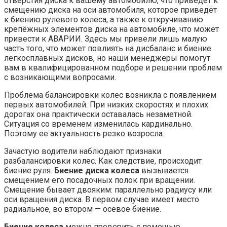
отверстия диска к вашему автомобилю, что приведёт к
смещению диска на оси автомобиля, которое приведёт
к биению рулевого колеса, а также к откручиванию
крепёжных элементов диска на автомобиле, что может
привести к АВАРИИ. Здесь мы привели лишь малую
часть того, что может повлиять на дисбаланс и биение
легкосплавных дисков, но наши менеджеры помогут
вам в квалифицированном подборе и решении проблем
с возникающими вопросами.
Проблема балансировки колес возникла с появлением
первых автомобилей. При низких скоростях и плохих
дорогах она практически оставалась незаметной.
Ситуация со временем изменилась кардинально.
Поэтому ее актуальность резко возросла.
Зачастую водители наблюдают признаки
разбалансировки колес. Как следствие, происходит
биение руля.
Биение диска колеса
вызывается
смещением его посадочных полок при вращении.
Смещение бывает двояким: параллельно радиусу или
оси вращения диска. В первом случае имеет место
радиальное, во втором — осевое биение.
Биение колеса
можно проверить с помощью