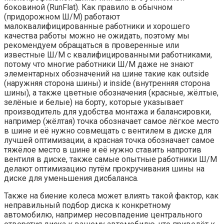
боковиной (RunFlat). Как правило в обычном
(придорожном Ш/М) работают
малоквалифицированные работники и хорошего
качества работы можно не ожидать, поэтому мы
рекомендуем обращаться в проверенные или
известные Ш/М с квалифицированными работниками,
потому что многие работники Ш/М даже не знают
элементарных обозначений на шине такие как outside
(наружняя сторона шины) и inside (внутренняя сторона
шины), а также цветные обозначения (красные, жёлтые,
зелёные и белые) на борту, которые указывает
производитель для удобства монтажа и балансировки,
например (жёлтая) точка обозначает самое лёгкое место
в шине и её нужно совмещать с вентилем в диске для
лучшей оптимизации, а красная точка обозначает самое
тяжёлое место в шине и её нужно ставить напротив
вентиля в диске, также самые опытные работники Ш/М
делают оптимизацию путём прокручивания шины на
диске для уменьшения дисбаланса.
Также на биение колеса может влиять такой фактор, как
неправильный подбор диска к конкретному
автомобилю, например несовпадение центрального