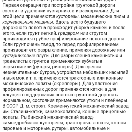
Первая операция при постройке грунтовой дороги
состоит в удалении кустарников и раскорчевке. Для
этой цели применяются
кусторезы
, механические пилы и
корчевальные машины.
Вдоль всего будущего
дорожного полотна происходит уборка камней, и после
этого, если грунт легкий,
гредером
или стругом
производится грубое профилирование полотна дороги.
Если грунт очень тверд, то перед профилированием
производят его разрыхление, применяя дорожные или
кустарниковые
плуги. Для разрыхления каменистых и
гравелистых грунтов применяются зубчатые
взрыхлители (рутеры, рипперы). Для срезки
незначительных бугров, устройства небольших насыпей
и выемок и т. п. применяются тракторные или конные
механические лопаты (скрепперы). Для уплотнения
профилированных дорог применяются катки, а для
текущего поддержания полотна грунтовой дороги в
нормальном, состояния применяются утюги и плейнеры.
В СССР Д. м. строят: Кременчугский механический завод
им. Сталина-катки, канавокопатели, конные прицепные
лопаты; Рыбинский механический завод-
камнедробилки, кусторезы, тракторные лопаты, кошки
паровые и моторные, рутеры, автомобильные и