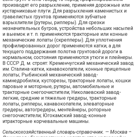
производят его разрыхление, применяя дорожные или
кустарниковые
плуги. Для разрыхления каменистых и
гравелистых грунтов применяются зубчатые
взрыхлители (рутеры, рипперы). Для срезки
незначительных бугров, устройства небольших насыпей
и выемок и т. п. применяются тракторные или конные
механические лопаты (скрепперы). Для уплотнения
профилированных дорог применяются катки, а для
текущего поддержания полотна грунтовой дороги в
нормальном, состояния применяются утюги и плейнеры.
В СССР Д. м. строят: Кременчугский механический завод
им. Сталина-катки, канавокопатели, конные прицепные
лопаты; Рыбинский механический завод-
камнедробилки, кусторезы, тракторные лопаты, кошки
паровые и моторные, рутеры, автомобильные и
тракторные снегоочистители; Николаевский завод-
легкие, средние и тяжелые гредеры, тракторные
лопаты, рипперы, канавокопатели, элеваторные
гредеры, автогредеры, ментейнеры, роторные
снегоочистители; Югокамский завод-конные
итракторные корчевальные машины.
Сельскохозяйственный словарь-справочник. — Москва –