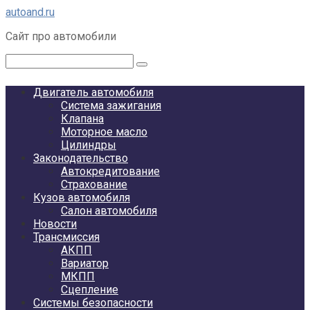
Перейти
autoand.ru
к
Сайт про автомобили
контенту
Поиск:
Двигатель автомобиля
Система зажигания
Клапана
Моторное масло
Цилиндры
Законодательство
Автокредитование
Страхование
Кузов автомобиля
Салон автомобиля
Новости
Трансмиссия
АКПП
Вариатор
МКПП
Сцепление
Системы безопасности