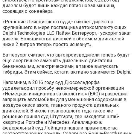
дизелем будет лишь каждая пятая новая машина,
сходящая с конвейера.
«Решение Лейпцигского суда,- считает директор
крупнейшего в мире поставщика автокомплектующих
Delphi Technologies LLC Лайэм Баттеруорт,- ускорит закат
дизеля. Большинство дизелей с объемом двигателей
ниже 2 литров теперь просто исчезнут».
Баттеруорт считает, что автопроизводители теперь будут
еще энергичнее заменять дизельные двигатели
бензиновыми, электрическими, а также выпускать
гибриды. Этим сейчас, кстати, активно занимается Delphi.
Напомним, в 2016 году суд Дюссельдорфа
удовлетворил просьбу некоммерческой организации
«Немецкая инициатива за экологию» (EAG) и разрешил
запрещать автомобили для уменьшения содержания в
воздухе окиси азота, главного продукта дизельных
двигателей. В июле позапрошлого года такое же
решение принял суд Штутгарта, где находятся штаб-
квартиры Porsche и Mercedes. Апелляцию в
федеральный суд Лейпцига подали правительства
соответствующих земель: Северного Рейна-Вестфалии и