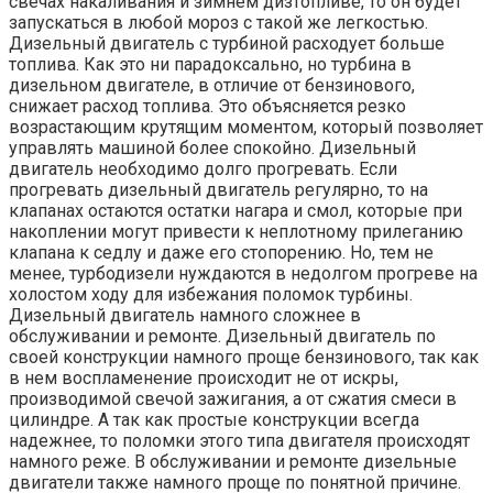
свечах накаливания и зимнем дизтопливе, то он будет
запускаться в любой мороз с такой же легкостью.
Дизельный двигатель с турбиной расходует больше
топлива. Как это ни парадоксально, но турбина в
дизельном двигателе, в отличие от бензинового,
снижает расход топлива. Это объясняется резко
возрастающим крутящим моментом, который позволяет
управлять машиной более спокойно. Дизельный
двигатель необходимо долго прогревать. Если
прогревать дизельный двигатель регулярно, то на
клапанах остаются остатки нагара и смол, которые при
накоплении могут привести к неплотному прилеганию
клапана к седлу и даже его стопорению. Но, тем не
менее, турбодизели нуждаются в недолгом прогреве на
холостом ходу для избежания поломок турбины.
Дизельный двигатель намного сложнее в
обслуживании и ремонте. Дизельный двигатель по
своей конструкции намного проще бензинового, так как
в нем воспламенение происходит не от искры,
производимой свечой зажигания, а от сжатия смеси в
цилиндре. А так как простые конструкции всегда
надежнее, то поломки этого типа двигателя происходят
намного реже. В обслуживании и ремонте дизельные
двигатели также намного проще по понятной причине.