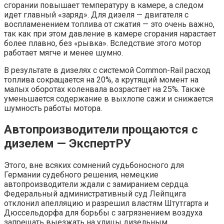
сгорании повышает температуру в камере, а следом
идет главный «заряд». Для дизеля — двигателя с
воспламенением топлива от сжатия — это очень важно,
так как при этом давление в камере сгорания нарастает
более плавно, без «рывка». Вследствие этого мотор
работает мягче и менее шумно.
В результате в дизелях с системой Common-Rail расход
топлива сокращается на 20%, а крутящий момент на
малых оборотах коленвала возрастает на 25%. Также
уменьшается содержание в выхлопе сажи и снижается
шумность работы мотора.
Автопроизводители прощаются с
дизелем — ЭкспертРУ
Этого, вне всяких сомнений судьбоносного для
Германии судебного решения, немецкие
автопроизводители ждали с замиранием сердца.
Федеральный административный суд Лейпцига
отклонил апелляцию и разрешил властям Штутгарта и
Дюссельдорфа для борьбы с загрязнением воздуха
запрещать выезжать на улицы дизельным