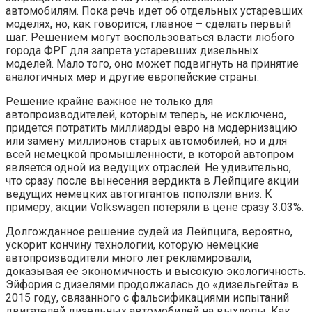
автомобилям. Пока речь идет об отдельных устаревших
моделях, но, как говорится, главное – сделать первый
шаг. Решением могут воспользоваться власти любого
города ФРГ для запрета устаревших дизельных
моделей. Мало того, оно может подвигнуть на принятие
аналогичных мер и другие европейские страны.
Решение крайне важное не только для
автопроизводителей, которым теперь, не исключено,
придется потратить миллиарды евро на модернизацию
или замену миллионов старых автомобилей, но и для
всей немецкой промышленности, в которой автопром
является одной из ведущих отраслей. Не удивительно,
что сразу после вынесения вердикта в Лейпциге акции
ведущих немецких автогигантов поползли вниз. К
примеру, акции Volkswagen потеряли в цене сразу 3.03%.
Долгожданное решение судей из Лейпцига, вероятно,
ускорит кончину технологии, которую немецкие
автопроизводители много лет рекламировали,
доказывая ее экономичность и высокую экологичность.
Эйфория с дизелями продолжалась до «дизельгейта» в
2015 году, связанного с фальсификациями испытаний
двигателей дизельных автомобилей на выхлопы. Как