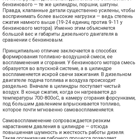
бензинового — те же цилиндры, поршни, шатуны.
Правда, клапанные детали существенно усилены, чтобы
воспринимать более высокие нагрузки — ведь степень
сжатия намного выше (19-24 единиц против 9-11 у
бензинового мотора). Именно этим объясняется
большой вес и габариты дизельного двигателя в
сравнении с бензиновым.
Принципиально отличие заключается в способах
формирования топливно-воздушной смеси, ее
воспламенения и сгорания. У бензинового мотора смесь
образуется во впускной системе, а в цилиндре
воспламеняется искрой свечи зажигания. В дизельном
двигателе подача топлива и воздуха происходит
раздельно. Вначале в цилиндры поступает чистый
воздух. В конце сжатия, когда он нагревается до
температуры 700-800оС, в камеру сгорания форсунками,
под большим давлением впрыскивается топливо,
которое почти мгновенно самовоспламеняется.
Самовоспламенение сопровождается резким
нарастанием давления в цилиндре — отсюда
повышенная шумность и жесткость работы дизеля.
Такая организация рабочего процесса позволяет