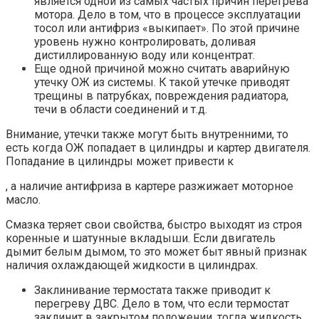
является одной из самых частых причин перегрева
мотора. Дело в том, что в процессе эксплуатации
тосол или антифриз «выкипает». По этой причине
уровень нужно контролировать, доливая
дистиллированную воду или концентрат.
Еще одной причиной можно считать аварийную
утечку ОЖ из системы. К такой утечке приводят
трещины в патрубках, повреждения радиатора,
течи в области соединений и т.д.
Внимание, утечки также могут быть внутренними, то
есть когда ОЖ попадает в цилиндры и картер двигателя.
Попадание в цилиндры может привести к
, а наличие антифриза в картере разжижает моторное
масло.
Смазка теряет свои свойства, быстро выходят из строя
коренные и шатунные вкладыши. Если двигатель
дымит белым дымом, то это может быт явный признак
наличия охлаждающей жидкости в цилиндрах.
Заклинивание термостата также приводит к
перегреву ДВС. Дело в том, что если термостат
заклинит в закрытом положении, тогда жидкость