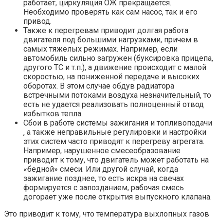
работает, циркуляция ОЖ прекращается.
Необходимо проверять как сам насос, так и его
привод.
Также к перегревам приводит долгая работа
двигателя под большими нагрузками, причем в
самых тяжелых режимах. Например, если
автомобиль сильно загружен (буксировка прицепа,
другого ТС и т.п.), а движение происходит с малой
скоростью, на пониженной передаче и высоких
оборотах. В этом случае обдув радиатора
встречными потоками воздуха незначительный, то
есть не удается реализовать полноценный отвод
избытков тепла.
Сбои в работе системы зажигания и топливоподачи
, а также неправильные регулировки и настройки
этих систем часто приводят к перегреву агрегата.
Например, нарушенное смесеобразование
приводит к тому, что двигатель может работать на
«бедной» смеси. Или другой случай, когда
зажигание позднее, то есть искра на свечах
формируется с запозданием, рабочая смесь
догорает уже после открытия выпускного клапана.
Это приводит к тому, что температура выхлопных газов