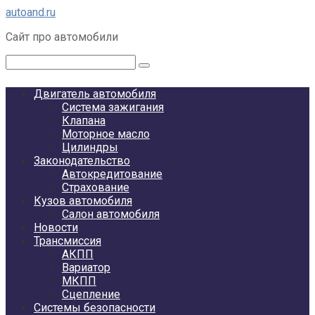
Перейти
autoand.ru
к
Сайт про автомобили
контенту
Поиск:
Двигатель автомобиля
Система зажигания
Клапана
Моторное масло
Цилиндры
Законодательство
Автокредитование
Страхование
Кузов автомобиля
Салон автомобиля
Новости
Трансмиссия
АКПП
Вариатор
МКПП
Сцепление
Системы безопасности