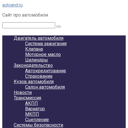
Перейти
autoand.ru
к
Сайт про автомобили
контенту
Поиск:
Двигатель автомобиля
Система зажигания
Клапана
Моторное масло
Цилиндры
Законодательство
Автокредитование
Страхование
Кузов автомобиля
Салон автомобиля
Новости
Трансмиссия
АКПП
Вариатор
МКПП
Сцепление
Системы безопасности