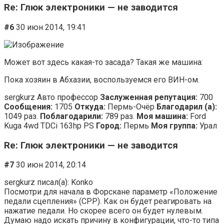
Re: Глюк электроники — не заводится
#6
30 июн 2014, 19:41
Может вот здесь какая-то засада? Такая же машина:
Пока хозяин в Абхазии, воспользуемся его ВИН-ом.
sergkurz Авто профессор
Заслуженная репутация:
700
Сообщения:
1705
Откуда:
Пермь-Очёр
Благодарил (а):
1049 раз.
Поблагодарили:
789 раз.
Моя машина:
Ford
Kuga 4wd TDCi 163hp PS
Город:
Пермь
Моя группа:
Урал
Re: Глюк электроники — не заводится
#7
30 июн 2014, 20:14
sergkurz писал(а): Konko
Посмотри для начала в Форскане параметр «Положение
педали сцепления» (CPP). Как он будет реагировать на
нажатие педали. Но скорее всего он будет нулевым.
Думаю надо искать причину в конфигурации, что-то типа