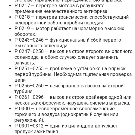
Р 0217 — перегрев мотора в результате
применения некачественного антифриза.
Р 0218 — перегрев трансмиссии, способствующий
некорректной работе коробки передач.
Р 0219 — мотор работает на чрезмерно высоких
оборотах.
Р 0243–0246 — функциональный сбой первого
выхлопного соленоида.
Р 0247–0250 — выход из строя второго выхлопного
соленоида, в обоих случаях следует заменить
запчасть.
Р 0251–0255 — проблема в установке на впрыск
первой турбины. Необходима тщательная проверка
цепи.
Р 0256–0260 — неисправность насоса на второй
турбине.
Р 0261–0296 — выход из строя драйвера одной или
нескольких форсунок, нарушена система впрыска.
Р 0300 — несвоевременное воспламенение
горючего и воздуха (однократный случай или
регулярный).
Р 0301–0312 — один из цилиндров допускает
пропуск зажигания.