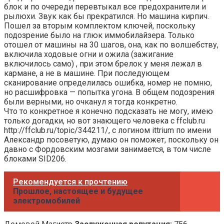
блок и по очереди перевтыкал все предохранители и
рылюхи. Звук как бы прекратился. Но машина кирпич.
Пошел за вторым комплектом ключей, поскольку
подозрение было на глюк иммобилайзера. Только
отошел от машины на 30 шагов, она, как по волшебству,
включила ходовые огни и ожила (зажигание
включилось само) , при этом брелок у меня лежал в
кармане, а не в машине. При последующем
сканирование определилась ошибка, номер не помню,
но расшифровка — попытка угона. В общем подозрения
были верными, но очканул я тогда конкретно.
Что то конкретное я конечно подсказать не могу, имею
только догадки, но вот знающего человека с ffclub.ru
http://ffclub.ru/topic/344211/, с логином ittrium по имени
Александр посоветую, думаю он поможет, поскольку он
давно с Фордовским мозгами занимается, в том числе
блоками SID206.
Рекомендуется к прочтению
Прошлое, настоящее и будущее
электромобилей