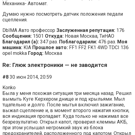
Механика- Автомат.
Думаю нужно посмотреть датчик положения педали
сцепления.
DbIMA Авто профессор
Заслуженная репутация:
176
Сообщения:
1501
Откуда:
Новая Москва, ТиНАО
Благодарил (а):
347 раз.
Поблагодарили:
476 раз.
Моя
машина:
KIA
Прошлое авто:
FF1 FF2 FK1 4WD TDCI 136
opel mokka
Город:
Москва
Re: Глюк электроники — не заводится
#8
30 июн 2014, 20:59
Konko
Была у меня похожая ситуация три месяца назад. Решил
вымыть Куге Керхером днище и под крыльями. Мыл
тщательно и долго. После мытья включил зажигание,
выжал сцепление и, в момент второго нажатия кнопки,
вся индикация пропадает. Куда только не нажимал все
безрезультатно. Открыл капот, проверил клеммы АКБ,
при этом услышал негромкий звук из блока
предохранителей, расположенного под капотом. Открыл