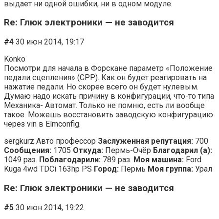
выдает ни одной ошибки, ни в одном модуле.
Re: Глюк электроники — не заводится
#4
30 июн 2014, 19:17
Konko
Посмотри для начала в Форскане параметр «Положение
педали сцепления» (CPP). Как он будет реагировать на
нажатие педали. Но скорее всего он будет нулевым.
Думаю надо искать причину в конфигурации, что-то типа
Механика- Автомат. Только не помню, есть ли вообще
такое. Можешь восстановить заводскую конфигурацию
через vin в Elmconfig.
sergkurz Авто профессор
Заслуженная репутация:
700
Сообщения:
1705
Откуда:
Пермь-Очёр
Благодарил (а):
1049 раз.
Поблагодарили:
789 раз.
Моя машина:
Ford
Kuga 4wd TDCi 163hp PS
Город:
Пермь
Моя группа:
Урал
Re: Глюк электроники — не заводится
#5
30 июн 2014, 19:22