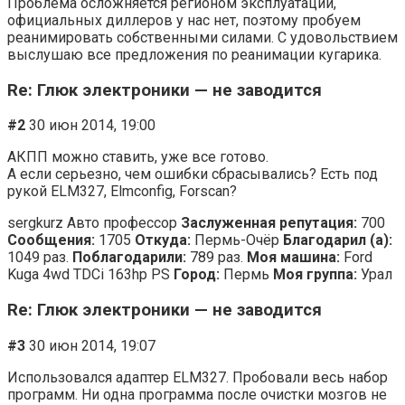
Проблема осложняется регионом эксплуатации,
официальных диллеров у нас нет, поэтому пробуем
реанимировать собственными силами. С удовольствием
выслушаю все предложения по реанимации кугарика.
Re: Глюк электроники — не заводится
#2
30 июн 2014, 19:00
АКПП можно ставить, уже все готово.
А если серьезно, чем ошибки сбрасывались? Есть под
рукой ELM327, Elmconfig, Forscan?
sergkurz Авто профессор
Заслуженная репутация:
700
Сообщения:
1705
Откуда:
Пермь-Очёр
Благодарил (а):
1049 раз.
Поблагодарили:
789 раз.
Моя машина:
Ford
Kuga 4wd TDCi 163hp PS
Город:
Пермь
Моя группа:
Урал
Re: Глюк электроники — не заводится
#3
30 июн 2014, 19:07
Использовался адаптер ELM327. Пробовали весь набор
программ. Ни одна программа после очистки мозгов не