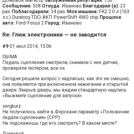
Домовой Магистр
Заслуженная репутация:
756
Сообщения:
538
Откуда:
Иваново
Благодарил (а):
23
раз.
Поблагодарили:
34 раз.
Моя машина:
FK2 2.0 л (163
л.с.) Duratorq TDCi AКП PowerShift 4WD chip
Прошлое
авто:
Ford-Focus 2
Город:
Иваново
Re: Глюк электроники — не заводится
#9
01 июл 2014, 15:06
DbIMA
Педаль сцепления смотрели, снимали с нее датчик,
проверяли тестером, все ок.
Сегодня решили вопрос с надписью, как это не смешно,
она появляется при включенном зажигании и открытой
двери. Закрыв дверь, мы видим стандартную надпись
«Выжмите сцепление для запуска»
sergkurz
Не получилось найти в Форскане параметр «Положение
педали сцепления» (CPP)
Не подскажешь где его смотреть? В каком месте?
Домовой