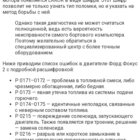
мотора появляется ERROR в виде шифра. Этот шифр
позволит не только узнать тип поломки, но и указать на
метод борьбы с ней.
Однако такая диагностика не может считаться
полноценной, ведь есть вероятность
неисправности самого бортового компьютера.
Поэтому желательно обратиться в
специализированный центр с более точным
оборудованием.
Ниже приводим список ошибок в двигателе Форд Фокус
2 с подробной расшифровкой:
Р 0171–0172 — проблема в топливной смеси, либо
чрезмерно обогащенная, либо бедная.
Р 0173 — явная утечка топлива из системы подачи
горючего.
Р 0174–0175 — идентичные неполадки, связанные
с неверным составом топлива.
Р 0215 — повреждение соленоида, запускающего
двигатель. Также появляется при троении, решение
— замена соленоида.
Р 0216 — разрыв или короткое замыкание в
системе управления периодичностью впрыска.