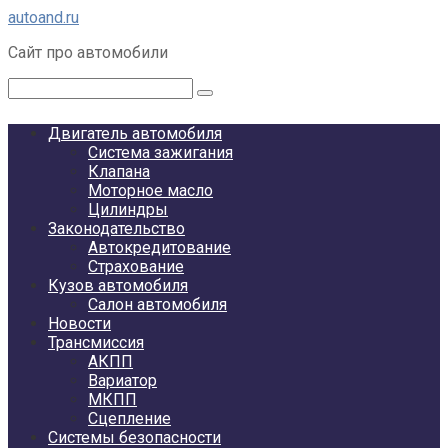
Перейти
autoand.ru
к
Сайт про автомобили
контенту
Поиск:
Двигатель автомобиля
Система зажигания
Клапана
Моторное масло
Цилиндры
Законодательство
Автокредитование
Страхование
Кузов автомобиля
Салон автомобиля
Новости
Трансмиссия
АКПП
Вариатор
МКПП
Сцепление
Системы безопасности