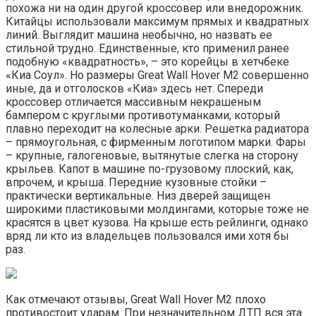
похожа ни на один другой кроссовер или внедорожник.
Китайцы использовали максимум прямых и квадратных
линий. Выглядит машина необычно, но назвать ее
стильной трудно. Единственные, кто применил ранее
подобную «квадратность», – это корейцы в хетчбеке
«Киа Соул». Но размеры Great Wall Hover M2 совершенно
иные, да и отголосков «Киа» здесь нет. Спереди
кроссовер отличается массивным некрашеным
бампером с круглыми противотуманками, который
плавно переходит на колесные арки. Решетка радиатора
– прямоугольная, с фирменным логотипом марки. Фары
– крупные, галогеновые, вытянутые слегка на сторону
крыльев. Капот в машине по-грузовому плоский, как,
впрочем, и крыша. Передние кузовные стойки –
практически вертикальные. Низ дверей защищен
широкими пластиковыми молдингами, которые тоже не
красятся в цвет кузова. На крыше есть рейлинги, однако
вряд ли кто из владельцев пользовался ими хотя бы
раз.
Как отмечают отзывы, Great Wall Hover M2 плохо
противостоит ударам. При незначительном ДТП вся эта