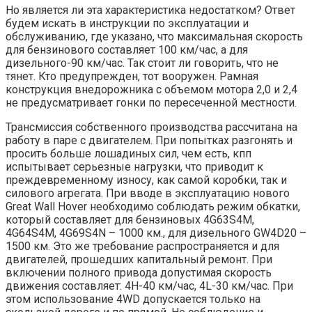
Но является ли эта характеристика недостатком? Ответ
будем искать в инструкции по эксплуатации и
обслуживанию, где указано, что максимальная скорость
для бензинового составляет 100 км/час, а для
дизельного-90 км/час. Так стоит ли говорить, что не
тянет. Кто предупрежден, тот вооружен. Рамная
конструкция внедорожника с объемом мотора 2,0 и 2,4
не предусматривает гонки по пересеченной местности.
Трансмиссия собственного производства рассчитана на
работу в паре с двигателем. При попытках разгонять и
просить больше лошадиных сил, чем есть, кпп
испытывает серьезные нагрузки, что приводит к
преждевременному износу, как самой коробки, так и
силового агрегата. При вводе в эксплуатацию нового
Great Wall Hover необходимо соблюдать режим обкатки,
который составляет для бензиновых 4G63S4M,
4G64S4M, 4G69S4N – 1000 км., для дизельного GW4D20 –
1500 км. Это же требование распространяется и для
двигателей, прошедших капитальный ремонт. При
включении полного привода допустимая скорость
движения составляет: 4H-40 км/час, 4L-30 км/час. При
этом использование 4WD допускается только на