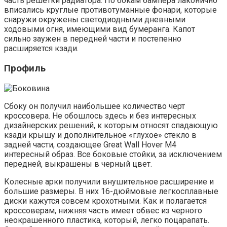
часть решетки радиатора. По бокам бампера лаконично
вписались круглые противотуманные фонари, которые
снаружи окружены светодиодными дневными
ходовыми огня, имеющими вид бумеранга. Капот
сильно заужен в передней части и постепенно
расширяется кзади.
Профиль
Сбоку он получил наибольшее количество черт
кроссовера. Не обошлось здесь и без интересных
дизайнерских решений, к которым относят спадающую
кзади крышу и дополнительное «глухое» стекло в
задней части, создающее Great Wall Hover M4
интересный образ. Все боковые стойки, за исключением
передней, выкрашены в черный цвет.
Колесные арки получили внушительное расширение и
большие размеры. В них 16-дюймовые легкосплавные
диски кажутся совсем крохотными. Как и полагается
кроссоверам, нижняя часть имеет обвес из черного
неокрашенного пластика, который, легко поцарапать.