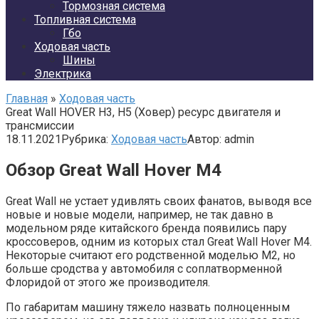
Тормозная система
Топливная система
Гбо
Ходовая часть
Шины
Электрика
Главная
»
Ходовая часть
Great Wall HOVER H3, H5 (Ховер) ресурс двигателя и
трансмиссии
18.11.2021
Рубрика:
Ходовая часть
Автор:
admin
Обзор Great Wall Hover M4
Great Wall не устает удивлять своих фанатов, выводя все
новые и новые модели, например, не так давно в
модельном ряде китайского бренда появились пару
кроссоверов, одним из которых стал Great Wall Hover M4.
Некоторые считают его родственной моделью M2, но
больше сродства у автомобиля с соплатворменной
Флоридой от этого же производителя.
По габаритам машину тяжело назвать полноценным