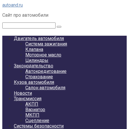
Перейти
autoand.ru
к
Сайт про автомобили
контенту
Поиск:
Двигатель автомобиля
Система зажигания
Клапана
Моторное масло
Цилиндры
Законодательство
Автокредитование
Страхование
Кузов автомобиля
Салон автомобиля
Новости
Трансмиссия
АКПП
Вариатор
МКПП
Сцепление
Системы безопасности