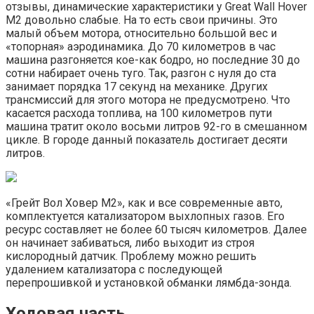
отзывы, динамические характеристики у Great Wall Hover
M2 довольно слабые. На то есть свои причины. Это
малый объем мотора, относительно большой вес и
«топорная» аэродинамика. До 70 километров в час
машина разгоняется кое-как бодро, но последние 30 до
сотни набирает очень туго. Так, разгон с нуля до ста
занимает порядка 17 секунд на механике. Других
трансмиссий для этого мотора не предусмотрено. Что
касается расхода топлива, на 100 километров пути
машина тратит около восьми литров 92-го в смешанном
цикле. В городе данный показатель достигает десяти
литров.
«Грейт Вол Ховер М2», как и все современные авто,
комплектуется катализатором выхлопных газов. Его
ресурс составляет не более 60 тысяч километров. Далее
он начинает забиваться, либо выходит из строя
кислородный датчик. Проблему можно решить
удалением катализатора с последующей
перепрошивкой и установкой обманки лямбда-зонда.
Ходовая часть