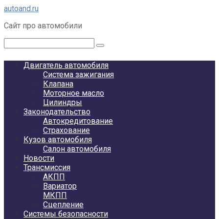
Перейти
autoand.ru
к
Сайт про автомобили
контенту
Поиск:
Двигатель автомобиля
Система зажигания
Клапана
Моторное масло
Цилиндры
Законодательство
Автокредитование
Страхование
Кузов автомобиля
Салон автомобиля
Новости
Трансмиссия
АКПП
Вариатор
МКПП
Сцепление
Системы безопасности