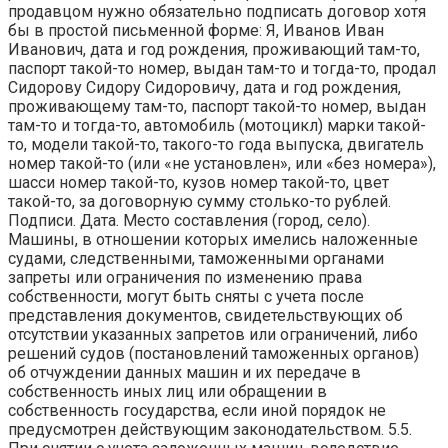
продавцом нужно обязательно подписать договор хотя
бы в простой письменной форме: Я, Иванов Иван
Иванович, дата и год рождения, проживающий там-то,
паспорт такой-то номер, выдан там-то и тогда-то, продал
Сидорову Сидору Сидоровичу, дата и год рождения,
проживающему там-то, паспорт такой-то номер, выдан
там-то и тогда-то, автомобиль (мотоцикл) марки такой-
то, модели такой-то, такого-то года выпуска, двигатель
номер такой-то (или «не установлен», или «без номера»),
шасси номер такой-то, кузов номер такой-то, цвет
такой-то, за договорную сумму столько-то рублей.
Подписи. Дата. Место составления (город, село).
Машины, в отношении которых имелись наложенные
судами, следственными, таможенными органами
запреты или ограничения по изменению права
собственности, могут быть сняты с учета после
представления документов, свидетельствующих об
отсутствии указанных запретов или ограничений, либо
решений судов (постановлений таможенных органов)
об отчуждении данных машин и их передаче в
собственность иных лиц или обращении в
собственность государства, если иной порядок не
предусмотрен действующим законодательством. 5.5.