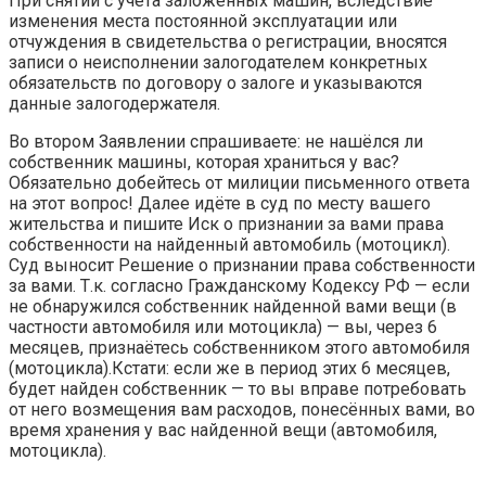
При снятии с учета заложенных машин, вследствие
изменения места постоянной эксплуатации или
отчуждения в свидетельства о регистрации, вносятся
записи о неисполнении залогодателем конкретных
обязательств по договору о залоге и указываются
данные залогодержателя.
Во втором Заявлении спрашиваете: не нашёлся ли
собственник машины, которая храниться у вас?
Обязательно добейтесь от милиции письменного ответа
на этот вопрос! Далее идёте в суд по месту вашего
жительства и пишите Иск о признании за вами права
собственности на найденный автомобиль (мотоцикл).
Суд выносит Решение о признании права собственности
за вами. Т.к. согласно Гражданскому Кодексу РФ — если
не обнаружился собственник найденной вами вещи (в
частности автомобиля или мотоцикла) — вы, через 6
месяцев, признаётесь собственником этого автомобиля
(мотоцикла).Кстати: если же в период этих 6 месяцев,
будет найден собственник — то вы вправе потребовать
от него возмещения вам расходов, понесённых вами, во
время хранения у вас найденной вещи (автомобиля,
мотоцикла).