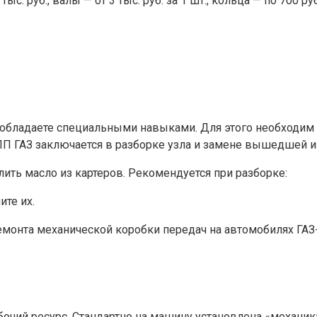
с. руб., валы — от 3 тыс. руб. за 1 шт., кольца — по 700 р
обладаете специальными навыками. Для этого необходим г
 ГАЗ заключается в разборке узла и замене вышедшей из
лить масло из картеров. Рекомендуется при разборке:
ите их.
монта механической коробки передач на автомобилях ГАЗ-
очий ресурс. Стандартно на машину установлена «механика»