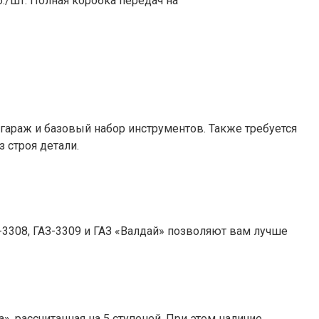
уб./шт. Полная коробка передач на
араж и базовый набор инструментов. Также требуется
 строя детали.
3308, ГАЗ-3309 и ГАЗ «Валдай» позволяют вам лучше
, рассчитанная на 5 ступеней. При этом наличие