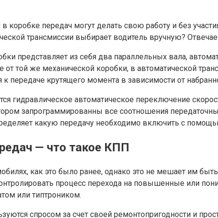
 коробке передач могут делать свою работу и без участи
ческой трансмиссии выбирает водитель вручную? Отвечае
робки представляет из себя два параллельных вала, автома
е от той же механической коробки, в автоматической тра
к передаче крутящего момента в зависимости от набранно
тся гидравлическое автоматическое переключение скорост
тором запрограммированны все соотношения передаточных
пределяет какую передачу необходимо включить с помощь
ередач — что такое КПП
билях, как это было ранее, однако это не мешает им быт
контролировать процесс перехода на повышенные или пон
атом или типтроником.
ются спросом за счет своей ремонтопригодности и простот