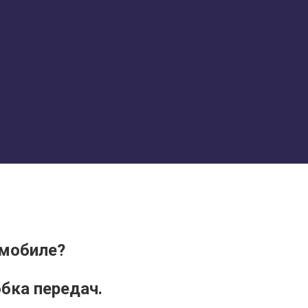
омобиле?
бка передач.