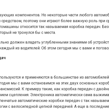
ствующих компонентов. Но некоторые части любого автомо
редством, поэтому они играют более важную роль при с
омашины относится так называемая коробка передач. Без 
торый не тронулся бы с места.
льно должен владеть углубленными знаниями об устройстве
 каждый из водителей. Об этом сегодня мы с вами и погово
дач
ользуются и применяются в большинстве из автомобилей н
одня мы с вами остановимся на этих двух основных коробка
ансмиссий. К примеру такие, как коробка передач с двойн
ием сцепления. Электроника автоматически сама выжимае
упенчатые автоматические коробки передач с так называе
огии с велосипедной цепной передачей. А еще в последни