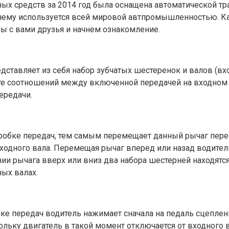
ых средств за 2014 год была оснащена автоматической тра
нему используется всей мировой автпромышленностью. Как
мы с вами друзья и начнем ознакомление.
дставляет из себя набор зубчатых шестеренок и валов (в
ате соотношений между включенной передачей на входном
ередачи.
робке передач, тем самым перемещает данный рычаг пере
ходного вала. Перемещая рычаг вперед или назад водите
ии рычага вверх или вниз два набора шестерней находятс
ых валах.
е передач водитель нажимает сначала на педаль сцеплени
ольку двигатель в такой момент отключается от входного