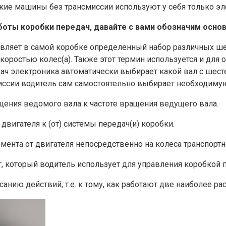
кие машины без трансмиссии используют у себя только эл
боты коробки передач, давайте с вами обозначим осно
вляет в самой коробке определенный набор различных ше
оростью колес(а). Также этот термин используется и для 
дач электроника автоматически выбирает какой вал с шес
иссии водитель сам самостоятельно выбирает необходимую
ения ведомого вала к частоте вращения ведущего вала.
вигателя к (от) системы передач(и) коробки.
ента от двигателя непосредственно на колеса транспортн
, который водитель использует для управления коробкой п
анию действий, т.е. к тому, как работают две наиболее р