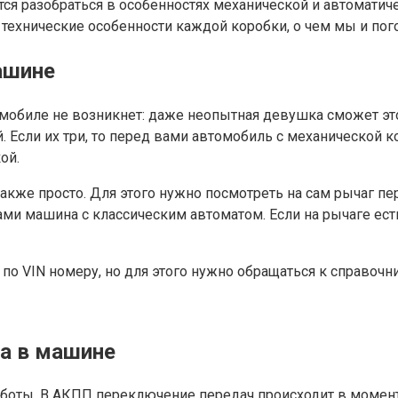
ся разобраться в особенностях механической и автоматиче
ь технические особенности каждой коробки, о чем мы и по
ашине
мобиле не возникнет: даже неопытная девушка сможет это
 Если их три, то перед вами автомобиль с механической к
ой.
также просто. Для этого нужно посмотреть на сам рычаг 
ами машина с классическим автоматом. Если на рычаге ест
по VIN номеру, но для этого нужно обращаться к справоч
та в машине
аботы. В АКПП переключение передач происходит в момен