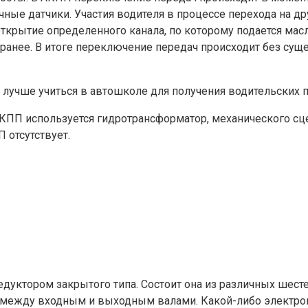
ичные датчики. Участия водителя в процессе перехода на д
открытие определенного канала, по которому подается ма
анее. В итоге переключение передач происходит без суще
лучше учиться в автошколе для получения водительских п
КПП используется гидротрансформатор, механического сце
 отсутствует.
редуктором закрытого типа. Состоит она из различных шест
ов между входным и выходным валами. Какой-либо электро