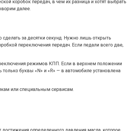
ской коробок передач, в чем их разница и хотят выбрать
говорим далее.
 сделать за десятки секунд. Нужно лишь открыть
оробкой переключения передач. Если педали всего две,
переключения режимов КПП. Если в верхнем положении
ь только буквы «N» и «R» — в автомобиле установлена
никам или специальным сервисам.
т достижения определенного давления масла, которое