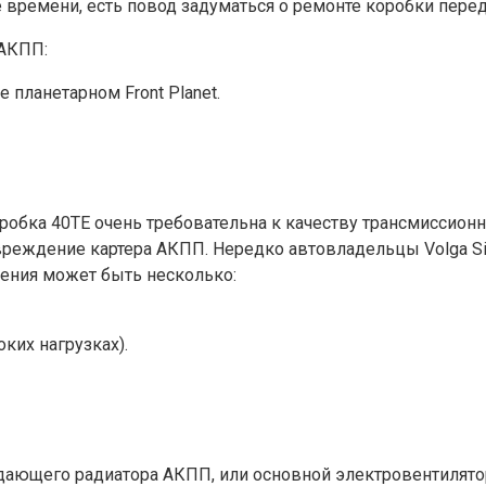
е времени, есть повод задуматься о ремонте коробки перед
АКПП:
 планетарном Front Plаnet.
обка 40ТЕ очень требовательна к качеству трансмиссионн
вреждение картера АКПП. Нередко автовладельцы Volga Si
ления может быть несколько:
ких нагрузках).
дающего радиатора АКПП, или основной электровентилятор