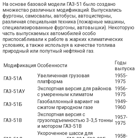
На основе базовой модели ГАЗ-51 было создано
множество различных модификаций. Выпускались
фургоны, самосвалы, автобусы, автоцистерны,
различная специальная техника (пожарные машины,
специализированные фургоны, автовышки). Некоторую
часть выпускаемых автомобилей особо
приспосабливали к работе в жарких климатических
условиях, а также используя в качестве топлива
природный или попутный нефтяной газ.
Годы
Модификация
Особенности
выпуска
Увеличенная грузовая
1955-
ГАЗ-51А
платформа
1975
Экспортная версия для районов
1956-
ГАЗ-51АУ
с умеренным климатом
1975
Газобаллонный вариант на
1949-
ГАЗ-51Б
сжатом природном газе
1960
Экспортная версия с
1957-
ГАЗ-51В
грузоподъемностью 3-3,5 тонны
1975
и мотором ГАЗ-51В
Укороченное шасси для
1958-