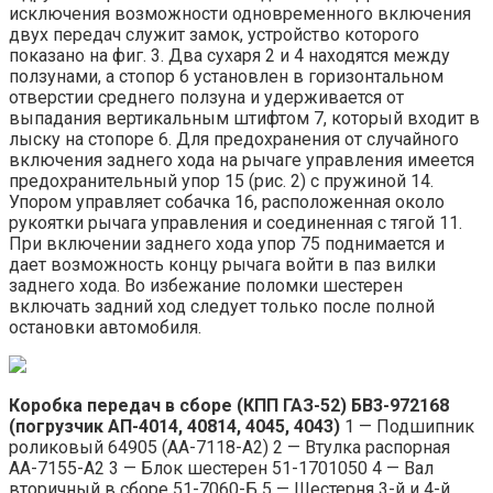
исключения возможности одновременного включения
двух передач служит замок, устройство которого
показано на фиг. 3. Два сухаря 2 и 4 находятся между
ползунами, а стопор 6 установлен в горизонтальном
отверстии среднего ползуна и удерживается от
выпадания вертикальным штифтом 7, который входит в
лыску на стопоре 6. Для предохранения от случайного
включения заднего хода на рычаге управления имеется
предохранительный упор 15 (рис. 2) с пружиной 14.
Упором управляет собачка 16, расположенная около
рукоятки рычага управления и соединенная с тягой 11.
При включении заднего хода упор 75 поднимается и
дает возможность концу рычага войти в паз вилки
заднего хода. Во избежание поломки шестерен
включать задний ход следует только после полной
остановки автомобиля.
Коробка передач в сборе (КПП ГАЗ-52) БВ3-972168
(погрузчик АП-4014, 40814, 4045, 4043)
1 — Подшипник
роликовый 64905 (АА-7118-А2) 2 — Втулка распорная
АА-7155-А2 3 — Блок шестерен 51-1701050 4 — Вал
вторичный в сборе 51-7060-Б 5 — Шестерня 3-й и 4-й