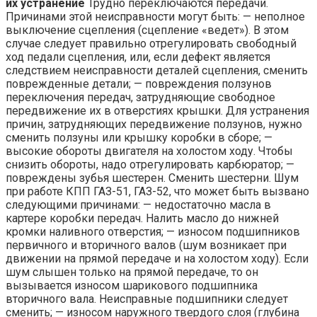
их устранение
Трудно переключаются передачи.
Причинами этой неисправности могут быть: — неполное
выключение сцепления (сцепление «ведет»). В этом
случае следует правильно отрегулировать свободный
ход педали сцепления, или, если дефект является
следствием неисправности деталей сцепления, сменить
поврежденные детали; — повреждения ползунов
переключения передач, затрудняющие свободное
передвижение их в отверстиях крышки. Для устранения
причин, затрудняющих передвижение ползунов, нужно
сменить ползуны или крышку коробки в сборе; —
высокие обороты двигателя на холостом ходу. Чтобы
снизить обороты, надо отрегулировать карбюратор; —
повреждены зубья шестерен. Сменить шестерни. Шум
при работе КПП ГАЗ-51, ГАЗ-52, что может быть вызвано
следующими причинами: — недостаточно масла в
картере коробки передач. Налить масло до нижней
кромки наливного отверстия; — износом подшипников
первичного и вторичного валов (шум возникает при
движении на прямой передаче и на холостом ходу). Если
шум слышен только на прямой передаче, то он
вызывается износом шарикового подшипника
вторичного вала. Неисправные подшипники следует
сменить; — износом наружного твердого слоя (глубина