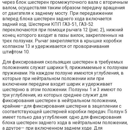
через блок шестерен промежуточного вала с вторичным
валом, осуществляя таким образом передачу вращения
от двигателя к заднему мосту. При передвижении
вперед блока шестерен заднего хода включается
задний ход. Шестерни КПП ГАЗ-51, ГАЗ-52
переключаются при помощи рычага 12 (рис. 2), нижний
конец которого входит в пазы вилок, закрепленных на
трех ползунах. Рычаг закрепляется в крышке коробки
колпаком 13 и удерживается от проворачивания
штифтом 10.
Для фиксирования скользящих шестерен в требуемых
положениях служат шарики 9, прижимаемые к ползунам
пружинами. На каждом ползуне имеются углубления, в
которые при нейтральном положении или при
включении передачи входит шарик и удерживает
шестерню в этом положении. Ползуны 1 и 3 имеют по
три углубления, из которых среднее служит для
фиксирования шестерен в нейтральном положении,
крайние—для фиксирования шестерни в зацеплении с
соответствующей шестерней коробки передач. Ползун 5
имеет только два углубления: одно для фиксирования
блока шестерен заднего хода в нейтральном положении,
а другое— при включенном заднем ходе. Для