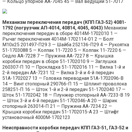
— Кольцо упорное АА-7045 45 — Вал ведущий 51-7017
Механизм переключения передач (КПП ГАЗ-52) 4081-
1792 (погрузчик АП-4014, 40814, 4045, 4043)
Механизм
переключения передач в сборе 4014М-1702010 1 —
Рычаг переключения 4014М-1702114-01 2 — Болт
М10х25 201497-П29 3 — Шайба 252136-П29 4 — Рукоятка
51-1703088 5 — Колпак 11-7220 5 — Колпак 11-7220 6 —
Седло АА-7228 7 — Пружина АА-7227 8 — Крышка
коробки передач в сборе 51-1702010 9 — Заглушка
260307-П 10 — Прокладка 51-1702016 11 — Вилка 1-й и
2-й передач АА-7231 12 — Вилка 3-й и 4-й передач
51А-1702027 13 — Головка переводная 51А-1702096-В
14 — Винт стопорный 290766-П 15 — Шплинт-проволока
258251-П 16 — Шток 1-й и 2-й передач 51-1702040 17 —
Шток 51-1702042 18 — Плунжер стопорный АА-7233-В 19
— Шток 3-й и 4-й передач 51-1702046-А 20 — Шарик
стопорный 263014-П 21 — Пружина АА-7234 22 —
Крышка коробки передач 51-1702015-А 23 — Штифт
установочный 4000М-1702123
Неисправности коробки передач КПП ГАЗ-51, ГАЗ-52 и