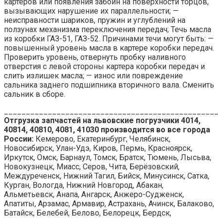
картеров или появления забоин на поверхности торцов,
вызывающих нарушение их параллельности; —
неисправности шариков, пружин и углублений на
ползунах механизма переключения передач; Течь масла
из коробки ГАЗ-51, ГАЗ-52. Причинами течи могут быть: —
повышенный уровень масла в картере коробки передач.
Проверить уровень, отвернуть пробку наливного
отверстия с левой стороны картера коробки передач и
слить излишек масла; — износ или повреждение
сальника заднего подшипника вторичного вала. Сменить
сальник в сборе.
________________________________________________
Отгрузка запчастей на львовские погрузчики 4014,
40814, 40810, 4081, 41030 производится во все города
России:
Кемерово, Екатеринбург, Челябинск,
Новосибирск, Улан-Удэ, Киров, Пермь, Красноярск,
Иркутск, Омск, Барнаул, Томск, Братск, Тюмень, Лысьва,
Новокузнецк, Миасс, Серов, Чита, Берёзовский,
Междуреченск, Нижний Тагил, Бийск, Минусинск, Сатка,
Курган, Вологда, Нижний Новгород, Абакан,
Альметьевск, Анапа, Ангарск, Анжеро-Судженск,
Апатиты, Арзамас, Армавир, Астрахань, Ачинск, Балаково,
Батайск, Белебей, Белово, Белорецк, Бердск,