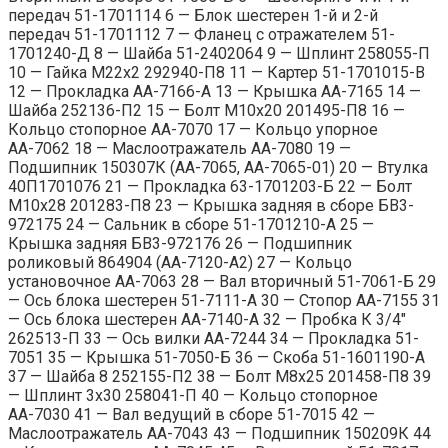
передач 51-1701114 6 — Блок шестерен 1-й и 2-й
передач 51-1701112 7 — Фланец с отражателем 51-
1701240-Д 8 — Шайба 51-2402064 9 — Шплинт 258055-П
10 — Гайка М22х2 292940-П8 11 — Картер 51-1701015-В
12 — Прокладка АА-7166-А 13 — Крышка АА-7165 14 —
Шайба 252136-П2 15 — Болт М10х20 201495-П8 16 —
Кольцо стопорное АА-7070 17 — Кольцо упорное
АА-7062 18 — Маслоотражатель АА-7080 19 —
Подшипник 150307К (АА-7065, АА-7065-01) 20 — Втулка
40П1701076 21 — Прокладка 63-1701203-Б 22 — Болт
М10х28 201283-П8 23 — Крышка задняя в сборе БВ3-
972175 24 — Сальник в сборе 51-1701210-А 25 —
Крышка задняя БВ3-972176 26 — Подшипник
роликовый 864904 (АА-7120-А2) 27 — Кольцо
установочное АА-7063 28 — Вал вторичный 51-7061-Б 29
— Ось блока шестерен 51-7111-А 30 — Стопор АА-7155 31
— Ось блока шестерен АА-7140-А 32 — Пробка К 3/4″
262513-П 33 — Ось вилки АА-7244 34 — Прокладка 51-
7051 35 — Крышка 51-7050-Б 36 — Скоба 51-1601190-А
37 — Шайба 8 252155-П2 38 — Болт М8х25 201458-П8 39
— Шплинт 3х30 258041-П 40 — Кольцо стопорное
АА-7030 41 — Вал ведущий в сборе 51-7015 42 —
Маслоотражатель АА-7043 43 — Подшипник 150209К 44