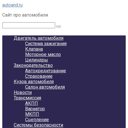
Перейти
autoand.ru
к
Сайт про автомобили
контенту
Поиск:
Двигатель автомобиля
Система зажигания
Клапана
Моторное масло
Цилиндры
Законодательство
Автокредитование
Страхование
Кузов автомобиля
Салон автомобиля
Новости
Трансмиссия
АКПП
Вариатор
МКПП
Сцепление
Системы безопасности