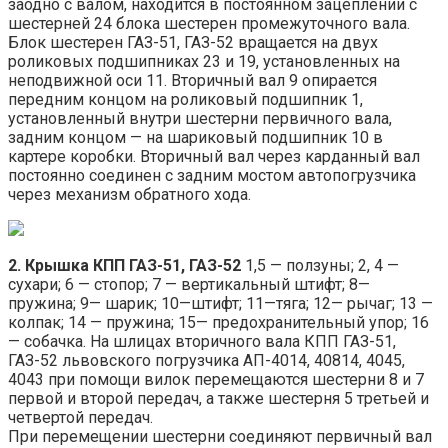
заодно с валом, находится в постоянном зацеплении с
шестерней 24 блока шестерен промежуточного вала.
Блок шестерен ГАЗ-51, ГАЗ-52 вращается на двух
роликовых подшипниках 23 и 19, установленных на
неподвижной оси 11. Вторичный вал 9 опирается
передним концом на роликовый подшипник 1,
установленный внутри шестерни первичного вала,
задним концом — на шариковый подшипник 10 в
картере коробки. Вторичный вал через карданный вал
постоянно соединен с задним мостом автопогрузчика
через механизм обратного хода.
2. Крышка КПП ГАЗ-51, ГАЗ-52
1,5 — ползуны; 2, 4 —
сухари; 6 — стопор; 7 — вертикальный штифт; 8—
пружина; 9— шарик; 10—штифт; 11—тяга; 12— рычаг; 13 —
колпак; 14 — пружина; 15— предохранительный упор; 16
— собачка. На шлицах вторичного вала КПП ГАЗ-51,
ГАЗ-52 львовского погрузчика АП-4014, 40814, 4045,
4043 при помощи вилок перемещаются шестерни 8 и 7
первой и второй передач, а также шестерня 5 третьей и
четвертой передач.
При перемещении шестерни соединяют первичный вал