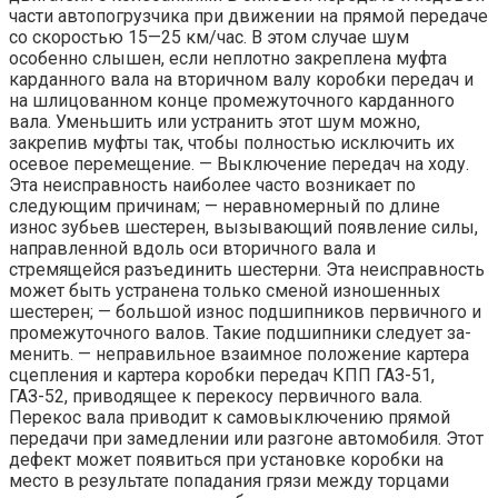
части автопогрузчика при движении на прямой передаче
со скоростью 15—25 км/час. В этом случае шум
особенно слышен, если неплотно закреплена муфта
карданного вала на вторичном валу коробки передач и
на шлицованном конце промежуточного карданного
вала. Уменьшить или устранить этот шум можно,
закрепив муфты так, чтобы полностью исключить их
осевое перемещение. — Выключение передач на ходу.
Эта неисправность наиболее часто возникает по
следующим причинам; — неравномерный по длине
износ зубьев шестерен, вызывающий появление силы,
направленной вдоль оси вторичного вала и
стремящейся разъединить шестерни. Эта неисправность
может быть устранена только сменой изношен­ных
шестерен; — большой износ подшипников первичного и
промежуточного валов. Такие подшипники следует за­
менить. — неправильное взаимное положение картера
сцепления и картера коробки передач КПП ГАЗ-51,
ГАЗ-52, приводящее к перекосу первичного вала.
Перекос вала приводит к самовыключению прямой
передачи при замедлении или разгоне автомобиля. Этот
дефект может появиться при установке коробки на
место в результате попадания грязи между торцами