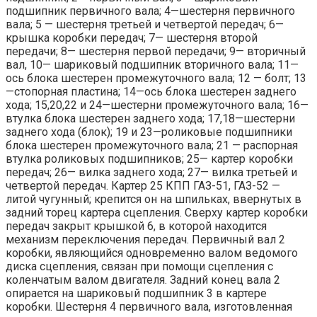
подшипник первичного вала; 4—шестерня первичного
вала; 5 — шестерня третьей и четвертой передач; 6—
крышка коробки передач; 7— шестерня второй
передачи; 8— шестерня первой передачи; 9— вторичный
вал, 10— шариковый подшипник вторичного вала; 11—
ось блока шестерен промежуточного вала; 12 — болт; 13
—стопорная пластина; 14—ось блока шестерен заднего
хода; 15,20,22 и 24—шестерни промежуточного вала; 16—
втулка блока шестерен заднего хода; 17,18—шестерни
заднего хода (блок); 19 и 23—роликовые подшипники
блока шестерен промежуточного вала; 21 — распорная
втулка роликовых подшипников; 25— картер коробки
передач; 26— вилка заднего хода; 27— вилка третьей и
четвертой передач. Картер 25 КПП ГАЗ-51, ГАЗ-52 —
литой чугунный; крепится он на шпильках, ввернутых в
задний торец картера сцепления. Сверху картер коробки
передач закрыт крышкой 6, в которой находится
механизм переключения передач. Первичный вал 2
коробки, являющийся одновременно валом ведомого
диска сцепления, связан при помощи сцепления с
коленчатым валом двигателя. Задний конец вала 2
опирается на шариковый подшипник 3 в картере
коробки. Шестерня 4 первичного вала, изготовленная