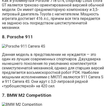
Как и упомянутый Porsche 718 GT4, спорткар Lotus Evora
GT является треково-ориентированной версией обычной
модели. Он имеет среднемоторную компоновку и 3,5-
литровый двигатель Toyota с нагнетателем. Мощность
агрегата достигает 416 л.с., причем вся тяга передается
на заднюю ось посредством шестиступенчатой
механики.
8. Porsche 911
Данная модель в представлении не нуждается — это
один из лучших современных спорткаров. Двухдверка
нынешнего поколения по умолчанию комплектуется
семиступенчатой механикой, однако для старших версий
предлагается восьмискоростной робот PDK. Наиболее
мощными исполнениями с МКПП являются 911 Carrera S
и 911 Carrera 4S. Они идут с 3,0-литровой рядной
«турбошестеркой» на 420 сил.
7. BMW M2 Competition