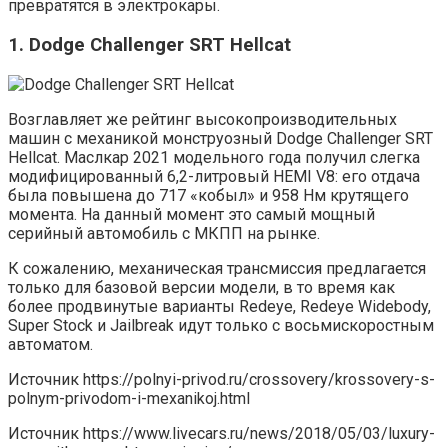
превратятся в электрокары.
1. Dodge Challenger SRT Hellcat
Возглавляет же рейтинг высокопроизводительных
машин с механикой монструозный Dodge Challenger SRT
Hellcat. Маслкар 2021 модельного года получил слегка
модифицированный 6,2-литровый HEMI V8: его отдача
была повышена до 717 «кобыл» и 958 Нм крутящего
момента. На данный момент это самый мощный
серийный автомобиль с МКПП на рынке.
К сожалению, механическая трансмиссия предлагается
только для базовой версии модели, в то время как
более продвинутые варианты Redeye, Redeye Widebody,
Super Stock и Jailbreak идут только с восьмискоростным
автоматом.
Источник
https://polnyi-privod.ru/crossovery/krossovery-s-
polnym-privodom-i-mexanikoj.html
Источник
https://www.livecars.ru/news/2018/05/03/luxury-