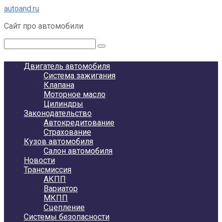
Перейти
autoand.ru
к
Сайт про автомобили
контенту
Поиск:
Двигатель автомобиля
Система зажигания
Клапана
Моторное масло
Цилиндры
Законодательство
Автокредитование
Страхование
Кузов автомобиля
Салон автомобиля
Новости
Трансмиссия
АКПП
Вариатор
МКПП
Сцепление
Системы безопасности