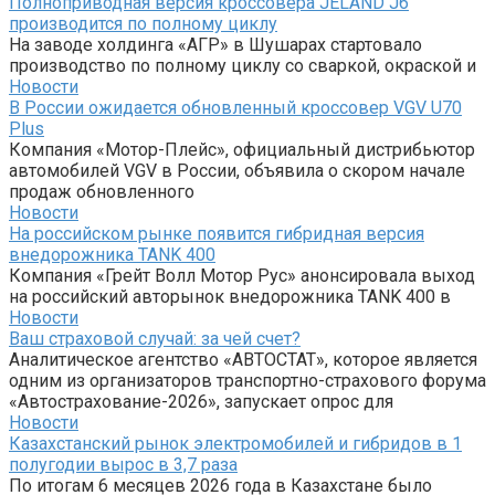
Полноприводная версия кроссовера JELAND J6
производится по полному циклу
На заводе холдинга «АГР» в Шушарах стартовало
производство по полному циклу со сваркой, окраской и
Новости
В России ожидается обновленный кроссовер VGV U70
Plus
Компания «Мотор-Плейс», официальный дистрибьютор
автомобилей VGV в России, объявила о скором начале
продаж обновленного
Новости
На российском рынке появится гибридная версия
внедорожника TANK 400
Компания «Грейт Волл Мотор Рус» анонсировала выход
на российский авторынок внедорожника TANK 400 в
Новости
Ваш страховой случай: за чей счет?
Аналитическое агентство «АВТОСТАТ», которое является
одним из организаторов транспортно-страхового форума
«Автострахование-2026», запускает опрос для
Новости
Казахстанский рынок электромобилей и гибридов в 1
полугодии вырос в 3,7 раза
По итогам 6 месяцев 2026 года в Казахстане было