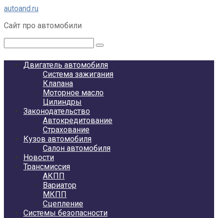
Перейти
autoand.ru
к
Сайт про автомобили
контенту
Поиск:
Двигатель автомобиля
Система зажигания
Клапана
Моторное масло
Цилиндры
Законодательство
Автокредитование
Страхование
Кузов автомобиля
Салон автомобиля
Новости
Трансмиссия
АКПП
Вариатор
МКПП
Сцепление
Системы безопасности