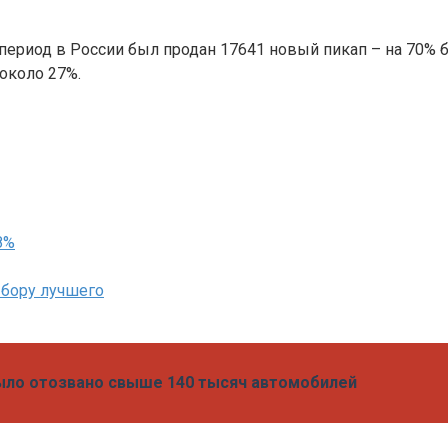
т период в России был продан 17641 новый пикап – на 70% 
 около 27%.
8%
ыбору лучшего
было отозвано свыше 140 тысяч автомобилей