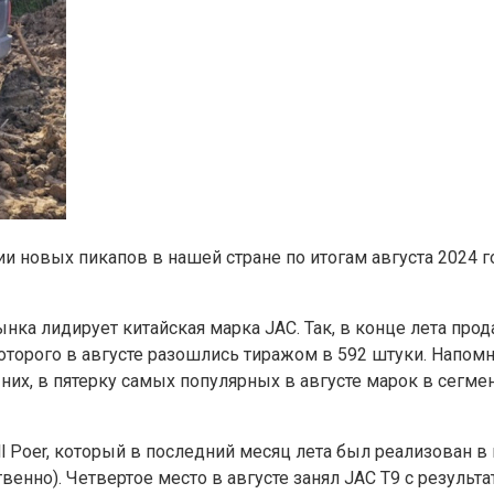
 новых пикапов в нашей стране по итогам августа 2024 го
нка лидирует китайская марка JAC. Так, в конце лета про
 которого в августе разошлись тиражом в 592 штуки. Напо
них, в пятерку самых популярных в августе марок в сегмент
ll Poer, который в последний месяц лета был реализован в
ственно). Четвертое место в августе занял JAC T9 с результ