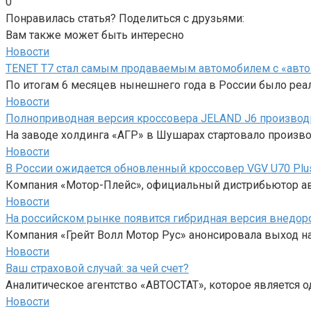
0
Понравилась статья? Поделиться с друзьями:
Вам также может быть интересно
Новости
TENET T7 стал самым продаваемым автомобилем с «авт
По итогам 6 месяцев нынешнего года в России было реа
Новости
Полноприводная версия кроссовера JELAND J6 производи
На заводе холдинга «АГР» в Шушарах стартовало произво
Новости
В России ожидается обновленный кроссовер VGV U70 Plu
Компания «Мотор-Плейс», официальный дистрибьютор ав
Новости
На российском рынке появится гибридная версия внедо
Компания «Грейт Волл Мотор Рус» анонсировала выход н
Новости
Ваш страховой случай: за чей счет?
Аналитическое агентство «АВТОСТАТ», которое является о
Новости