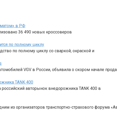
оматом» в РФ
лизовано 36 490 новых кроссоверов
тся по полному циклу
дство по полному циклу со сваркой, окраской и
s
томобилей VGV в России, объявила о скором начале прод
рожника TANK 400
а российский авторынок внедорожника TANK 400 в
дним из организаторов транспортно-страхового форума «Ав