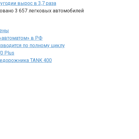
угодии вырос в 3,7 раза
зовано 3 657 легковых автомобилей
мены
«автоматом» в РФ
зводится по полному циклу
0 Plus
недорожника TANK 400