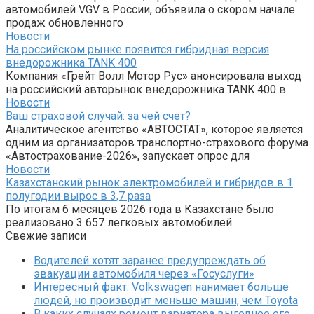
автомобилей VGV в России, объявила о скором начале
продаж обновленного
Новости
На российском рынке появится гибридная версия
внедорожника TANK 400
Компания «Грейт Волл Мотор Рус» анонсировала выход
на российский авторынок внедорожника TANK 400 в
Новости
Ваш страховой случай: за чей счет?
Аналитическое агентство «АВТОСТАТ», которое является
одним из организаторов транспортно-страхового форума
«Автострахование-2026», запускает опрос для
Новости
Казахстанский рынок электромобилей и гибридов в 1
полугодии вырос в 3,7 раза
По итогам 6 месяцев 2026 года в Казахстане было
реализовано 3 657 легковых автомобилей
Свежие записи
Водителей хотят заранее предупреждать об
эвакуации автомобиля через «Госуслуги»
Интересный факт: Volkswagen нанимает больше
людей, но производит меньше машин, чем Toyota
В каких случаях ремонт вариатора выгоднее его