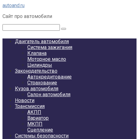
Перейти
autoand.ru
к
Сайт про автомобили
контенту
Поиск:
Двигатель автомобиля
Система зажигания
Клапана
Моторное масло
Цилиндры
Законодательство
Автокредитование
Страхование
Кузов автомобиля
Салон автомобиля
Новости
Трансмиссия
АКПП
Вариатор
МКПП
Сцепление
Системы безопасности