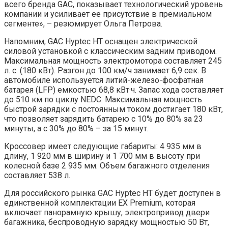
всего бренда GAC, показывает технологический уровень
компании и усиливает ее присутствие в премиальном
сегменте», – резюмирует Ольга Петрова.
Напомним, GAC Hyptec HT оснащен электрической
силовой установкой с классическим задним приводом.
Максимальная мощность электромотора составляет 245
л. с. (180 кВт). Разгон до 100 км/ч занимает 6,9 сек. В
автомобиле используется литий-железо-фосфатная
батарея (LFP) емкостью 68,8 кВт·ч. Запас хода составляет
до 510 км по циклу NEDC. Максимальная мощность
быстрой зарядки с постоянным током достигает 180 кВт,
что позволяет зарядить батарею с 10% до 80% за 23
минуты, а с 30% до 80% – за 15 минут.
Кроссовер имеет следующие габариты: 4 935 мм в
длину, 1 920 мм в ширину и 1 700 мм в высоту при
колесной базе 2 935 мм. Объем багажного отделения
составляет 538 л.
Для российского рынка GAC Hyptec HT будет доступен в
единственной комплектации ЕХ Premium, которая
включает панорамную крышу, электропривод двери
багажника, беспроводную зарядку мощностью 50 Вт,