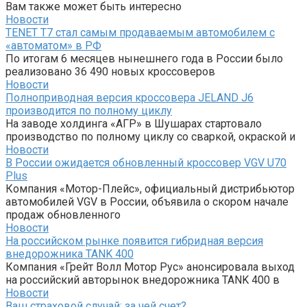
Вам также может быть интересно
Новости
TENET T7 стал самым продаваемым автомобилем с
«автоматом» в РФ
По итогам 6 месяцев нынешнего года в России было
реализовано 36 490 новых кроссоверов
Новости
Полноприводная версия кроссовера JELAND J6
производится по полному циклу
На заводе холдинга «АГР» в Шушарах стартовало
производство по полному циклу со сваркой, окраской и
Новости
В России ожидается обновленный кроссовер VGV U70
Plus
Компания «Мотор-Плейс», официальный дистрибьютор
автомобилей VGV в России, объявила о скором начале
продаж обновленного
Новости
На российском рынке появится гибридная версия
внедорожника TANK 400
Компания «Грейт Волл Мотор Рус» анонсировала выход
на российский авторынок внедорожника TANK 400 в
Новости
Ваш страховой случай: за чей счет?