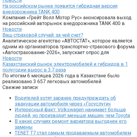
Новости
На российском рынке появится гибридная версия
внедорожника TANK 400
Компания «Грейт Волл Мотор Рус» анонсировала выход
на российский авторынок внедорожника TANK 400 в
Новости
Ваш страховой случай: за чей счет?
Аналитическое агентство «АВТОСТАТ», которое является
одним из организаторов транспортно-страхового форума
«Автострахование-2026», запускает опрос для
Новости
Казахстанский рынок электромобилей и гибридов в 1
полугодии вырос в 3,7 раза
По итогам 6 месяцев 2026 года в Казахстане было
реализовано 3 657 легковых автомобилей
Свежие записи
Водителей хотят заранее предупреждать об
эвакуации автомобиля через «Госуслуги»
Интересный факт: Volkswagen нанимает больше
людей, но производит меньше машин, чем Toyota
В каких случаях ремонт вариатора выгоднее его
замены
TENET T7 стал самым продаваемым автомобилем