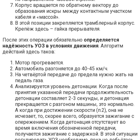
Корпус вращается по обратному вектору до
образования искры между контактным участком
кабеля и «массой».
В этой позиции закрепляется трамблерный корпус.
Крепёж здесь – гайка прерывателя.
После этих операции обязательно
определяется
надёжность УОЗ в условиях движения
. Алгоритм
действий здесь таков:
Мотор прогревается.
Автомобиль разгоняется до 40-45 км/ч.
На четвёртой передаче до предела нужно жать на
педаль газа.
Анализируется уровень детонации. Когда после
принятия указанной передачи продолжительность
детонации составляет 2-3 секунды, и детонация
прекращается с разгоном машины, это нормально.
А когда при достижении скорости (п.2), она не
исчезает, то, скорее всего, образуется зажигание с
опережением. Когда детонация отсутствует во
время включения обозначенной передачи,
получается зажигание с задержкой. В этой ситуации
регулировать УОЗ необходимо, пока не добьётесь