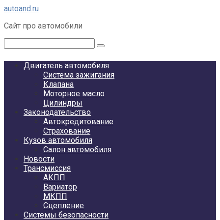
Перейти
autoand.ru
к
Сайт про автомобили
контенту
Поиск:
Двигатель автомобиля
Система зажигания
Клапана
Моторное масло
Цилиндры
Законодательство
Автокредитование
Страхование
Кузов автомобиля
Салон автомобиля
Новости
Трансмиссия
АКПП
Вариатор
МКПП
Сцепление
Системы безопасности