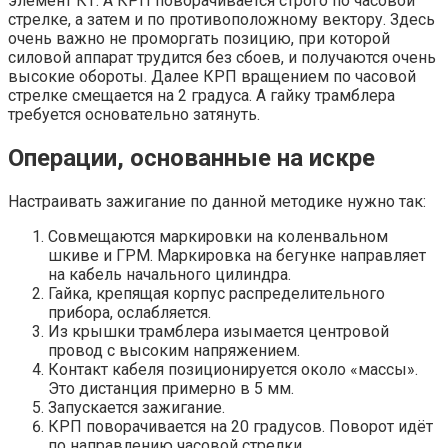
элемент КТ. А КРП поворачивается строго по часовой
стрелке, а затем и по противоположному вектору. Здесь
очень важно не проморгать позицию, при которой
силовой аппарат трудится без сбоев, и получаются очень
высокие обороты. Далее КРП вращением по часовой
стрелке смещается на 2 градуса. А гайку трамблера
требуется основательно затянуть.
Операции, основанные на искре
Настраивать зажигание по данной методике нужно так:
Совмещаются маркировки на коленвальном
шкиве и ГРМ. Маркировка на бегунке направляет
на кабель начального цилиндра.
Гайка, крепящая корпус распределительного
прибора, ослабляется.
Из крышки трамблера изымается центровой
провод с высоким напряжением.
Контакт кабеля позиционируется около «массы».
Это дистанция примерно в 5 мм.
Запускается зажигание.
КРП поворачивается на 20 градусов. Поворот идёт
по направлению часовой стрелки.