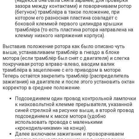
(надеюсь она была снята заранее, для проверки
зазора между контактами) и поворачиваем ротор
(бегунок) трамблёра в такое положение, при
котором его разносная пластина совпадёт с
боковой клеммой первого цилиндра крышки
трамблёра (то есть пластина ротора направлена на
клемму низкого напряжения корпуса).
Выставив положение ротора как было описано чуть
выше, устанавливаем трамблёр в гнездо в блоке
мотора (если трамблёр был снят с двигателя) и слегка
покручивая ротор вправо-влево, вводим валик
трамблёра в зацепление с его приводом в моторе.
Теперь остаётся закрепить трамблёр (распределитель
зажигания) на двигателе и после этого установить октан
корректор в среднее положение.
Подсоединяем один провод контрольной лампочки
к низковольтной клемме прерывателя, указанной
синей стрелкой на рисунке выше, а второй провод
подсоединяем к массе мотора (удобно
использовать провода с маленькими
«крокодильчиками» на конце).
Далее включаем зажигание и проворачиваем