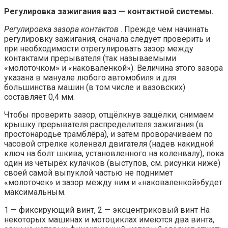
Регулировка зажигания ваз — контактной системы.
Регулировка зазора контактов
. Прежде чем начинать
регулировку зажигания, сначала следует проверить и
при необходимости отрегулировать зазор между
контактами прерывателя (так называемыми
«молоточком» и «наковаленкой»). Величина этого зазора
указана в мануале любого автомобиля и для
большинства машин (в том числе и вазовских)
составляет 0,4 мм.
Чтобы проверить зазор, отщёлкнув защёлки, снимаем
крышку прерывателя распределителя зажигания (в
простонародье трамблёра), и затем проворачиваем по
часовой стрелке коленвал двигателя (надев накидной
ключ на болт шкива, установленного на коленвалу), пока
один из четырёх кулачков (выступов, см. рисунки ниже)
своей самой выпуклой частью не поднимет
«молоточек» и зазор между ним и «наковаленкой»будет
максимальным.
1 — фиксирующий винт, 2 — эксцентриковый винт На
некоторых машинах и мотоциклах имеются два винта,