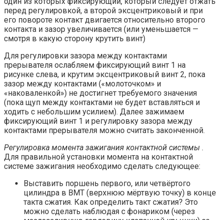
один из которых фиксирующий, который следует отжать
перед регулировкой, а второй эксцентриковый и при
его повороте контакт двигается относительно второго
контакта и зазор увеличивается (или уменьшается —
смотря в какую сторону крутить винт)
Для регулировки зазора между контактами
прерывателя ослабляем фиксирующий винт 1 на
рисунке слева, и крутим эксцентриковый винт 2, пока
зазор между контактами («молоточком» и
«наковаленкой») не достигнет требуемого значения
(пока щуп между контактами не будет вставляться и
ходить с небольшим усилием). Далее зажимаем
фиксирующий винт 1 и регулировку зазора между
контактами прерывателя можно считать законченной.
Регулировка момента зажигания контактной системы
.
Для правильной установки момента на контактной
системе зажигания необходимо сделать следующее:
Выставить поршень первого, или четвёртого
цилиндра в ВМТ (верхнюю мёртвую точку) в конце
такта сжатия. Как определить такт сжатия? Это
можно сделать наблюдая с фонариком (через