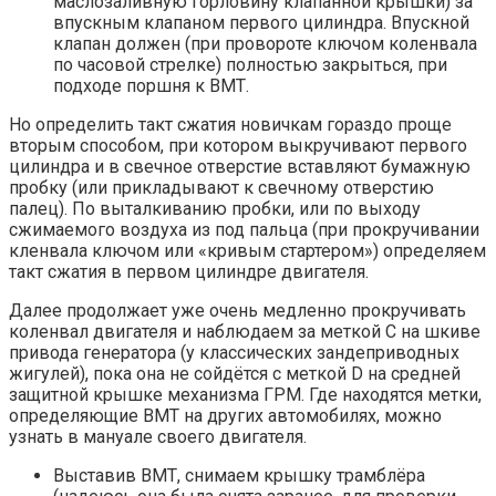
маслозаливную горловину клапанной крышки) за
впускным клапаном первого цилиндра. Впускной
клапан должен (при провороте ключом коленвала
по часовой стрелке) полностью закрыться, при
подходе поршня к ВМТ.
Но определить такт сжатия новичкам гораздо проще
вторым способом, при котором выкручивают первого
цилиндра и в свечное отверстие вставляют бумажную
пробку (или прикладывают к свечному отверстию
палец). По выталкиванию пробки, или по выходу
сжимаемого воздуха из под пальца (при прокручивании
кленвала ключом или «кривым стартером») определяем
такт сжатия в первом цилиндре двигателя.
Далее продолжает уже очень медленно прокручивать
коленвал двигателя и наблюдаем за меткой С на шкиве
привода генератора (у классических зандеприводных
жигулей), пока она не сойдётся с меткой D на средней
защитной крышке механизма ГРМ. Где находятся метки,
определяющие ВМТ на других автомобилях, можно
узнать в мануале своего двигателя.
Выставив ВМТ, снимаем крышку трамблёра