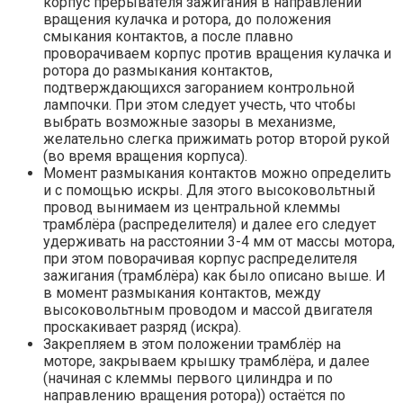
корпус прерывателя зажигания в направлении
вращения кулачка и ротора, до положения
смыкания контактов, а после плавно
проворачиваем корпус против вращения кулачка и
ротора до размыкания контактов,
подтверждающихся загоранием контрольной
лампочки. При этом следует учесть, что чтобы
выбрать возможные зазоры в механизме,
желательно слегка прижимать ротор второй рукой
(во время вращения корпуса).
Момент размыкания контактов можно определить
и с помощью искры. Для этого высоковольтный
провод вынимаем из центральной клеммы
трамблёра (распределителя) и далее его следует
удерживать на расстоянии 3-4 мм от массы мотора,
при этом поворачивая корпус распределителя
зажигания (трамблёра) как было описано выше. И
в момент размыкания контактов, между
высоковольтным проводом и массой двигателя
проскакивает разряд (искра).
Закрепляем в этом положении трамблёр на
моторе, закрываем крышку трамблёра, и далее
(начиная с клеммы первого цилиндра и по
направлению вращения ротора)) остаётся по