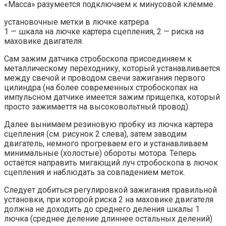
«Масса» разумеется подключаем к минусовой клемме.
установочные метки в лючке катрера
1 — шкала на лючке картера сцепления, 2 — риска на
маховике двигателя.
Сам зажим датчика стробоскопа присоединяем к
металлическому переходнику, который устанавливается
между свечой и проводом свечи зажигания первого
цилиндра (на более современных стробоскопах на
импульсном датчике имеется зажим прищепка, который
просто зажимаеття на высоковольтный провод).
Далее вынимаем резиновую пробку из лючка картера
сцепления (см. рисунок 2 слева), затем заводим
двигатель, немного прогреваем его и устанавливаем
минимальные (холостые) обороты мотора. Теперь
остаётся направить мигающий луч стробоскопа в лючок
сцепления и наблюдать за совпадением меток.
Следует добиться регулировкой зажигания правильной
установки, при которой риска 2 на маховике двигателя
должна не доходить до среднего деления шкалы 1
лючка (среднее деление длиннее остальных делений)