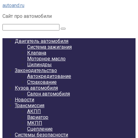
Перейти
autoand.ru
к
Сайт про автомобили
контенту
Поиск:
Двигатель автомобиля
Система зажигания
Клапана
Моторное масло
Цилиндры
Законодательство
Автокредитование
Страхование
Кузов автомобиля
Салон автомобиля
Новости
Трансмиссия
АКПП
Вариатор
МКПП
Сцепление
Системы безопасности