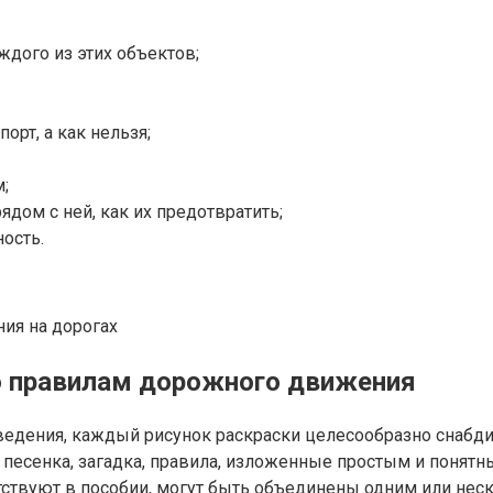
дого из этих объектов;
рт, а как нельзя;
;
ядом с ней, как их предотвратить;
ность.
ия на дорогах
о правилам дорожного движения
ведения, каждый рисунок раскраски целесообразно снабд
песенка, загадка, правила, изложенные простым и понятн
утствуют в пособии, могут быть объединены одним или не