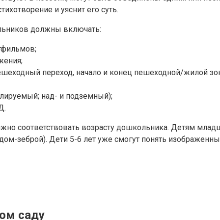
тихотворение и уяснит его суть.
льников должны включать:
тфильмов;
жения;
ешеходный переход, начало и конец пешеходной/жилой зо
лируемый; над- и подземный);
Д.
жно соответствовать возрасту дошкольника. Детям младш
ом-зеброй). Дети 5-6 лет уже смогут понять изображенны
ком саду