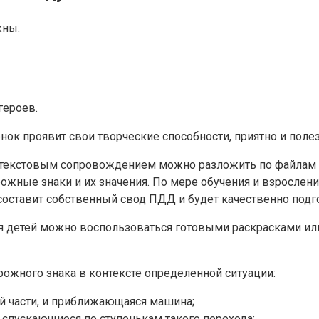
жны:
героев.
нок проявит свои творческие способности, приятно и пол
с текстовым сопровождением можно разложить по файлам 
ожные знаки и их значения. По мере обучения и взрослен
 составит собственный свод ПДД и будет качественно подг
 детей можно воспользоваться готовыми раскрасками или
ожного знака в контексте определенной ситуации:
й части, и приближающаяся машина;
 спускающиеся по ступенькам такого перехода;