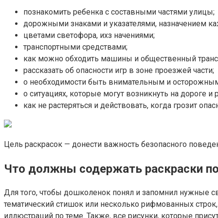
познакомить ребенка с составными частями улицы;
дорожными знаками и указателями, назначением каж
цветами светофора, ихз начениями;
транспортными средствами;
как можно обходить машины и общественный транспо
рассказать об опасности игр в зоне проезжей части;
о необходимости быть внимательным и осторожным
о ситуациях, которые могут возникнуть на дороге и р
как не растеряться и действовать, когда грозит опас
Цель раскрасок — донести важность безопасного поведен
Что должны содержать раскраски п
Для того, чтобы дошколенок понял и запомнил нужные с
тематический стишок или несколько рифмованных строк, 
иллюстраций по теме. Также, все рисунки, которые прис