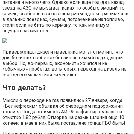
питания и много чего. Однако если еще год-два назад
заезд на АЗС не вызывал каких-то особых эмоций, то
сейчас, особенно при плотном разъездном графике или
в дальних поездках, суммы, потраченные на топливо,
стали если не бить по карману, то как минимум
ощущаться заметнее.
Приверженцы дизеля наверняка могут отметить, что
для больших пробегов бензин не самый подходящий
выбор. Но, во-первых, экономить хочется и на
«обычных» пробегах, во-вторых, переход на дизель не
всегда возможен или желателен.
Что делать?
Мысли о переходе на газ появились 27 января, когда
«Белнефтехим» объявил об очередном подорожании
топлива. Тогда стоимость АИ-95 зафиксировалась на
отметке 1,82 рубля. Отмерив на размышления еще 10
копеек, в мае в них была поставлена точка: ГБО быть!
Дополнительным стимулом к переходу на газ послужил