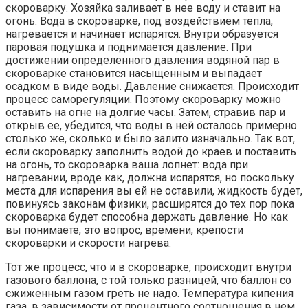
скороварку. Хозяйка заливает в нее воду и ставит на
огонь. Вода в скороварке, под воздействием тепла,
нагревается и начинает испарятся. Внутри образуется
паровая подушка и поднимается давление. При
достижении определенного давления водяной пар в
скороварке становится насыщенным и выпадает
осадком в виде воды. Давление снижается. Происходит
процесс саморегуляции. Поэтому скороварку можно
оставить на огне на долгие часы. Затем, стравив пар и
открыв ее, убедится, что воды в ней осталось примерно
столько же, сколько и было залито изначально. Так вот,
если скороварку заполнить водой до краев и поставить
на огонь, то скороварка ваша лопнет: вода при
нагревании, вроде как, должна испарятся, но поскольку
места для испарения вы ей не оставили, жидкость будет,
повинуясь законам физики, расширятся до тех пор пока
скороварка будет способна держать давление. Но как
вы понимаете, это вопрос, времени, крепости
скороварки и скорости нагрева.
Тот же процесс, что и в скороварке, происходит внутри
газового баллона, с той только разницей, что баллон со
сжиженным газом греть не надо. Температура кипения
газа, в зависимости от процентного соотношения в нем