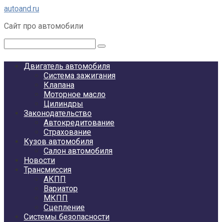
Перейти
autoand.ru
к
Сайт про автомобили
контенту
Поиск:
Двигатель автомобиля
Система зажигания
Клапана
Моторное масло
Цилиндры
Законодательство
Автокредитование
Страхование
Кузов автомобиля
Салон автомобиля
Новости
Трансмиссия
АКПП
Вариатор
МКПП
Сцепление
Системы безопасности