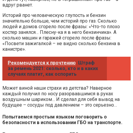
вдруг рванет.
Историй про человеческую глупость и бензин
значительно больше, чем историй про газ. Сколько
людей и домов сгорело после фразы: «Что-то плохо
костер занялся… Плесну-ка я в него бензинчика». А
сколько машин и гаражей сгорело после фразы:
«Посвети зажигалкой – не видно сколько бензина в
канистре».
Рекомендуется к прочтению
Штраф
за ремень 2021: сколько, кто и в каких
случаях платит, как оспорить
Может виной наши страхи из детства? Наверное
каждый получил по носу разорвавшимся в руках
воздушным шариком… И сделал для себя вывод на
будущее – сосуды под давлением – это серьезно…
Попытаемся простым языком поговорить о
безопасности в использовании ГБО на транспорте.