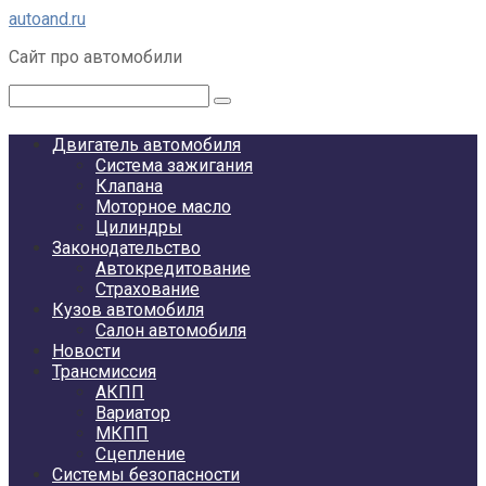
Перейти
autoand.ru
к
Сайт про автомобили
контенту
Поиск:
Двигатель автомобиля
Система зажигания
Клапана
Моторное масло
Цилиндры
Законодательство
Автокредитование
Страхование
Кузов автомобиля
Салон автомобиля
Новости
Трансмиссия
АКПП
Вариатор
МКПП
Сцепление
Системы безопасности