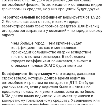
составлять от 2 746 до 4 929 рублей для легковых
автомобилей физлиц. То же касается и остальных видов
транспортных средств, но у них проценты будут другие.
Территориальный коэффициент
варьируется от 1,5 до
2. Его число зависит от того, в каком городе
зарегистрировано транспортное средство. Для физлиц
это адрес регистрации, а у компаний – по юридическому
адресу.
Чем больше город – тем крупнее будет
коэффициент, так как в мегаполисах
происходит большинство аварий вследствие
плотного потока транспорта. В небольших
городах коэффициент понижается, а значит и
стоимость полиса ОСАГО будет меньше.
Коэффициент бонус-малус
– это скидка, дающаяся
страхователю, который долгое время ездит на
автомобиле и при этом не попадает в ДТП. Он будет
увеличиваться, если у водителя были выплаты по
прошлому полису, или уменьшены, если их не было.
КБМ даётся лично водителю и не имеет привязки к
конкретному транспортному средству. Увеличение или
понижение этого коэффициента происходит только