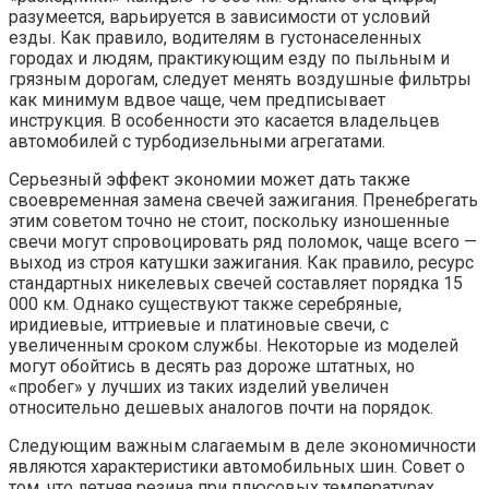
разумеется, варьируется в зависимости от условий
езды. Как правило, водителям в густонаселенных
городах и людям, практикующим езду по пыльным и
грязным дорогам, следует менять воздушные фильтры
как минимум вдвое чаще, чем предписывает
инструкция. В особенности это касается владельцев
автомобилей с турбодизельными агрегатами.
Серьезный эффект экономии может дать также
своевременная замена свечей зажигания. Пренебрегать
этим советом точно не стоит, поскольку изношенные
свечи могут спровоцировать ряд поломок, чаще всего —
выход из строя катушки зажигания. Как правило, ресурс
стандартных никелевых свечей составляет порядка 15
000 км. Однако существуют также серебряные,
иридиевые, иттриевые и платиновые свечи, с
увеличенным сроком службы. Некоторые из моделей
могут обойтись в десять раз дороже штатных, но
«пробег» у лучших из таких изделий увеличен
относительно дешевых аналогов почти на порядок.
Следующим важным слагаемым в деле экономичности
являются характеристики автомобильных шин. Совет о
том, что летняя резина при плюсовых температурах