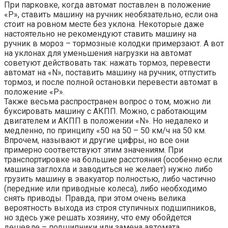
При парковке, когда автомат поставлен в положение
«P», ставить машину на ручник необязательно, если она
стоит на ровном месте без уклона. Некоторые даже
настоятельно не рекомендуют ставить машину на
ручник в мороз – тормозные колодки примерзают. А вот
на уклонах для уменьшения нагрузки на автомат
советуют действовать так: нажать тормоз, перевести
автомат на «N», поставить машину на ручник, отпустить
тормоз, и после полной остановки перевести автомат в
положение «P».
Также весьма распространен вопрос о том, можно ли
буксировать машину с АКПП. Можно, с работающим
двигателем и АКПП в положении «N». Но недалеко и
медленно, по принципу «50 на 50 – 50 км/ч на 50 км.
Впрочем, называют и другие цифры, но все они
примерно соответствуют этим значениям. При
транспортировке на большие расстояния (особенно если
машина заглохла и заводиться не желает) нужно либо
грузить машину в эвакуатор полностью, либо частично
(передние или приводные колеса), либо необходимо
снять приводы. Правда, при этом очень велика
вероятность выхода из строя ступичных подшипников,
но здесь уже решать хозяину, что ему обойдется
дешевле – подшипники или замена автомата.