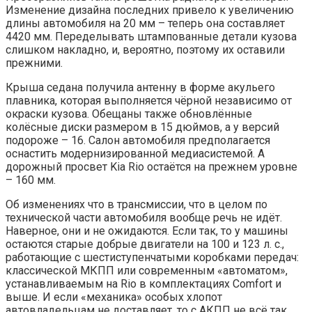
Изменение дизайна последних привело к увеличению
длины автомобиля на 20 мм – теперь она составляет
4420 мм. Переделывать штампованные детали кузова
слишком накладно, и, вероятно, поэтому их оставили
прежними.
Крыша седана получила антенну в форме акульего
плавника, которая выполняется чёрной независимо от
окраски кузова. Обещаны также обновлённые
колёсные диски размером в 15 дюймов, а у версий
подороже – 16. Салон автомобиля предполагается
оснастить модернизированной медиасистемой. А
дорожный просвет Kia Rio остаётся на прежнем уровне
– 160 мм.
Об изменениях что в трансмиссии, что в целом по
технической части автомобиля вообще речь не идёт.
Наверное, они и не ожидаются. Если так, то у машины
остаются старые добрые двигатели на 100 и 123 л. с.,
работающие с шестиступенчатыми коробками передач:
классической МКПП или современным «автоматом»,
устанавливаемым на Rio в комплектациях Comfort и
выше. И если «механика» особых хлопот
автовладельцам не доставляет, то с АКПП не всё так