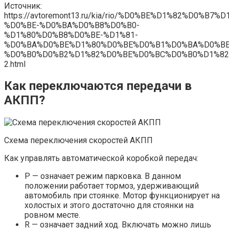
Источник:
https://avtoremont13.ru/kia/rio/%D0%BE%D1%82%D0%B7
%D0%BE-%D0%BA%D0%B8%D0%B0-
%D1%80%D0%B8%D0%BE-%D1%81-
%D0%BA%D0%BE%D1%80%D0%BE%D0%B1%D0%BA%D0%BE
%D0%B0%D0%B2%D1%82%D0%BE%D0%BC%D0%B0%D1%82
2.html
Как переключаются передачи в
АКПП?
Схема переключения скоростей АКПП
Как управлять автоматической коробкой передач:
Р — означает режим парковка. В данном
положении работает тормоз, удерживающий
автомобиль при стоянке. Мотор функционирует на
холостых и этого достаточно для стоянки на
ровном месте.
R — означает задний ход. Включать можно лишь