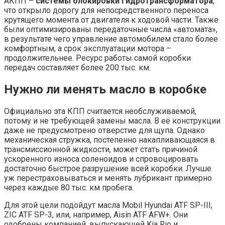
АКПП –
системы блокировки гидротрансформатора
,
что открыло дорогу для непосредственного переноса
крутящего момента от двигателя к ходовой части. Также
были оптимизированы передаточные числа «автомата»,
в результате чего управление автомобилем стало более
комфортным, а срок эксплуатации мотора –
продолжительнее. Ресурс работы самой коробки
передач составляет более 200 тыс. км.
Нужно ли менять масло в коробке
Официально эта КПП считается необслуживаемой,
потому и не требующей замены масла. В её конструкции
даже не предусмотрено отверстие для щупа. Однако
механическая стружка, постепенно накапливающаяся в
трансмиссионной жидкости, может стать причиной
ускоренного износа соленоидов и спровоцировать
достаточно быстрое разрушение всей коробки. Лучше
уж перестраховываться и менять лубрикант примерно
через каждые 80 тыс. км пробега.
Для этой цели подойдут масла Mobil Hyundai ATF SP-III,
ZIC ATF SP-3, или, например, Aisin ATF AFW+. Они
одобрены компанией, выпускающей Kia Rio и