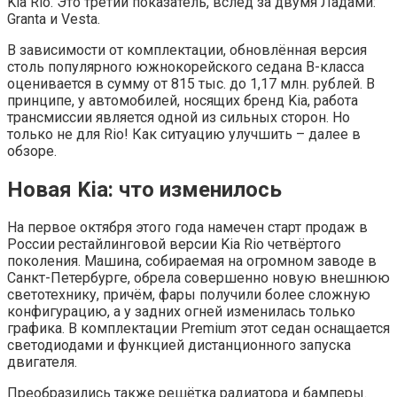
Kia Rio. Это третий показатель, вслед за двумя Ладами:
Granta и Vesta.
В зависимости от комплектации, обновлённая версия
столь популярного южнокорейского седана B-класса
оценивается в сумму от 815 тыс. до 1,17 млн. рублей. В
принципе, у автомобилей, носящих бренд Kia, работа
трансмиссии является одной из сильных сторон. Но
только не для Rio! Как ситуацию улучшить – далее в
обзоре.
Новая Kia: что изменилось
На первое октября этого года намечен старт продаж в
России рестайлинговой версии Kia Rio четвёртого
поколения. Машина, собираемая на огромном заводе в
Санкт-Петербурге, обрела совершенно новую внешнюю
светотехнику, причём, фары получили более сложную
конфигурацию, а у задних огней изменилась только
графика. В комплектации Premium этот седан оснащается
светодиодами и функцией дистанционного запуска
двигателя.
Преобразились также решётка радиатора и бамперы.