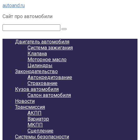
Перейти
autoand.ru
к
Сайт про автомобили
контенту
Поиск:
Двигатель автомобиля
Система зажигания
Клапана
Моторное масло
Цилиндры
Законодательство
Автокредитование
Страхование
Кузов автомобиля
Салон автомобиля
Новости
Трансмиссия
АКПП
Вариатор
МКПП
Сцепление
Системы безопасности