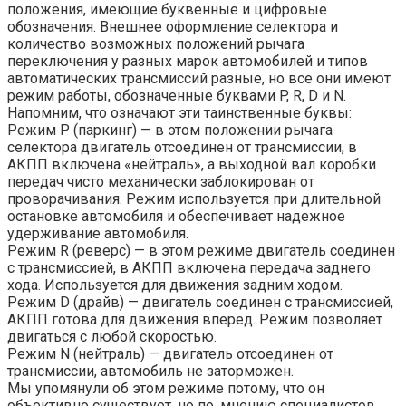
положения, имеющие буквенные и цифровые
обозначения. Внешнее оформление селектора и
количество возможных положений рычага
переключения у разных марок автомобилей и типов
автоматических трансмиссий разные, но все они имеют
режим работы, обозначенные буквами P, R, D и N.
Напомним, что означают эти таинственные буквы:
Режим P (паркинг) — в этом положении рычага
селектора двигатель отсоединен от трансмиссии, в
АКПП включена «нейтраль», а выходной вал коробки
передач чисто механически заблокирован от
проворачивания. Режим используется при длительной
остановке автомобиля и обеспечивает надежное
удерживание автомобиля.
Режим R (реверс) — в этом режиме двигатель соединен
с трансмиссией, в АКПП включена передача заднего
хода. Используется для движения задним ходом.
Режим D (драйв) — двигатель соединен с трансмиссией,
АКПП готова для движения вперед. Режим позволяет
двигаться с любой скоростью.
Режим N (нейтраль) — двигатель отсоединен от
трансмиссии, автомобиль не заторможен.
Мы упомянули об этом режиме потому, что он
объективно существует, но по, мнению специалистов,