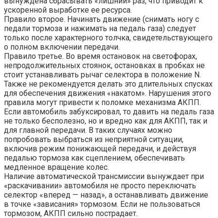
вынуждена сбрасывать «лишний» раз, что приводит к
ускоренной выработке ее ресурса.
Правило второе. Начинать движение (снимать ногу с
педали тормоза и нажимать на педаль газа) следует
только после характерного толчка, свидетельствующего
о полном включении передачи.
Правило третье. Во время остановок на светофорах,
непродолжительных стоянок, остановках в пробках не
стоит устанавливать рычаг селектора в положение N.
Также не рекомендуется делать это длительных спусках
для обеспечения движения «накатом». Нарушения этого
правила могут привести к поломке механизма АКПП.
Если автомобиль забуксировал, то давить на педаль газа
не только бесполезно, но и вредно как для АКПП, так и
для главной передачи. В таких случаях можно
попробовать выбраться из неприятной ситуации,
включив режим понижающей передачи, и действуя
педалью тормоза как сцеплением, обеспечивать
медленное вращение колес.
Наличие автоматической трансмиссии вынуждает при
«раскачивании» автомобиля не просто переключать
селектор «вперед — назад», а останавливать движение
в точке «зависания» тормозом. Если не пользоваться
тормозом, АКПП сильно пострадает.