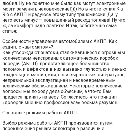
любил. Ну не понятно мне было как могут электронные
мозги заменить человеческие!)))) Но в итоге купил Kia
Rio с АКПП и радуюсь этому типу трансмиссии. Да. у
него есть минус — повышенный расход топлива! Ну что
ж, за комфорт надо платить! И так, собственно сама
статья:
Особенности управления автомобилем с АКПП. Как
ездить с «автоматом»?
Как утверждают знатоки, сталкивавшиеся с огромным
количеством неисправных автоматических коробок
передач (АКПП), представляющее большинство
поломок и дефектов в них вызвано глупостью и ленью
владельцев машин, или, если выражаться литературно,
неправильной эксплуатацией и несвоевременным
техническим обслуживанием. Некоторые технические
вопросы мы по ходу дела объясним, а что-то Вам
придется принять на веру. Согласитесь, что принцип
«доверяй мнению профессионала» весьма разумен.
Основные режимы работы АКПП
Выбор режима работы АКПП производится путем
переключения рычага селектора в различные