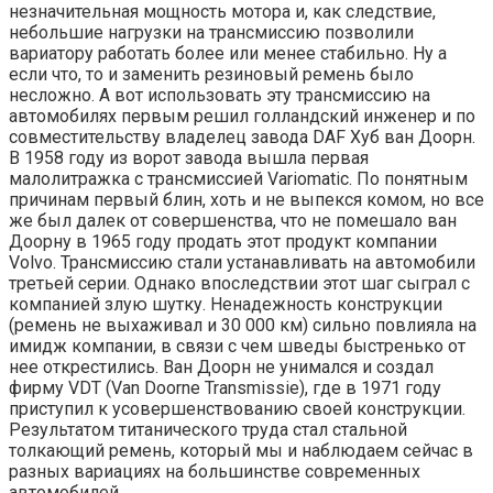
незначительная мощность мотора и, как следствие,
небольшие нагрузки на трансмиссию позволили
вариатору работать более или менее стабильно. Ну а
если что, то и заменить резиновый ремень было
несложно. А вот использовать эту трансмиссию на
автомобилях первым решил голландский инженер и по
совместительству владелец завода DAF Хуб ван Доорн.
В 1958 году из ворот завода вышла первая
малолитражка с трансмиссией Variomatic. По понятным
причинам первый блин, хоть и не выпекся комом, но все
же был далек от совершенства, что не помешало ван
Доорну в 1965 году продать этот продукт компании
Volvo. Трансмиссию стали устанавливать на автомобили
третьей серии. Однако впоследствии этот шаг сыграл с
компанией злую шутку. Ненадежность конструкции
(ремень не выхаживал и 30 000 км) сильно повлияла на
имидж компании, в связи с чем шведы быстренько от
нее открестились. Ван Доорн не унимался и создал
фирму VDT (Van Doorne Transmissie), где в 1971 году
приступил к усовершенствованию своей конструкции.
Результатом титанического труда стал стальной
толкающий ремень, который мы и наблюдаем сейчас в
разных вариациях на большинстве современных
автомобилей.